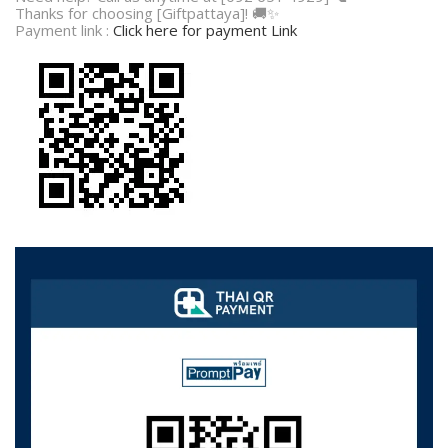
Thanks for choosing [Giftpattaya]! 🚚✨
Payment link :
Click here for payment Link