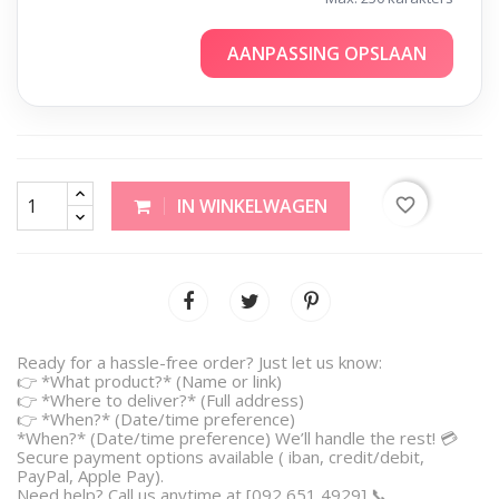
AANPASSING OPSLAAN
favorite_border
IN WINKELWAGEN
Ready for a hassle-free order? Just let us know:
👉 *What product?* (Name or link)
👉 *Where to deliver?* (Full address)
👉 *When?* (Date/time preference)
*When?* (Date/time preference) We’ll handle the rest! 💳
Secure payment options available ( iban, credit/debit,
PayPal, Apple Pay).
Need help? Call us anytime at [092 651 4929] 📞