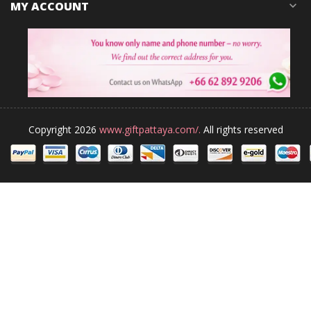
MY ACCOUNT
expand_more
Copyright 2026
www.giftpattaya.com/.
All rights reserved