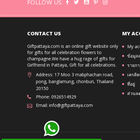
FOLLOW US:
CONTACT US
MY AC
Giftpattaya.com is an online gift website only
My ac
for gifts for all celebration flowers to
ข้อมูล
champagne.We have a hug rage of gifts for
Girlfriend in Pattaya, Gift for all celebrations.
รายการ
Address: 17 Moo 3 mabphachan road,
เครดิต
pong, banglamung, chonburi, Thailand
ที่อยู่
20150
ส่วนล
Phone: 0926514929
Email: info@giftpattaya.com