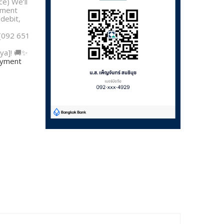
e) We’ll
yment
/debit,
 [092 651
ya]! 🚚✨
payment