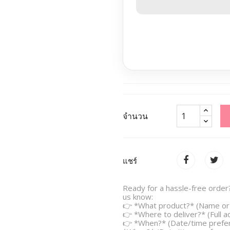
จำนวน
แชร์
Ready for a hassle-free order?
us know:
👉 *What product?* (Name or 
👉 *Where to deliver?* (Full 
👉 *When?* (Date/time prefe