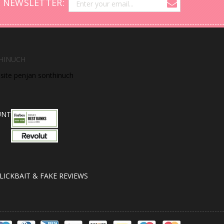
 NEWSLETTER:
HINUCH
bsite penjan sonthinuch
UNT
LICKBAIT & FAKE REVIEWS