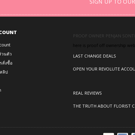
SIGN UP TO OUR
COUNT
PROOF OWNER PENJAN SONT
count
here is proof off ownership we
ส่วนตัว
LAST CHANGE DEALS
สั่งซื้อ
OPEN YOUR REVOLUTE ACCO
สลิป
ด
REAL REVIEWS
THE TRUTH ABOUT FLORIST C