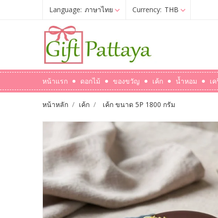
Language:
ภาษาไทย
Currency:
THB
หน้าแรก
ดอกไม้
ของขวัญ
เค้ก
น้ำหอม
เค
หน้าหลัก
เค้ก
เค้ก ขนาด 5P 1800 กรัม