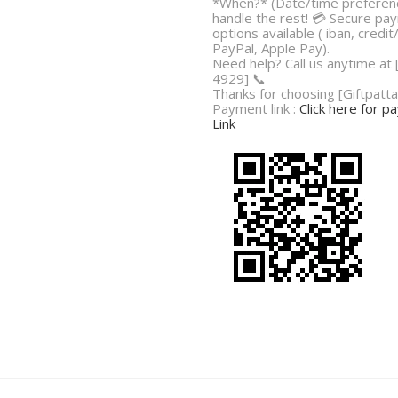
*When?* (Date/time preferenc
handle the rest! 💳 Secure pa
options available ( iban, credit
PayPal, Apple Pay).
Need help? Call us anytime at
4929] 📞
Thanks for choosing [Giftpatta
Payment link :
Click here for 
Link