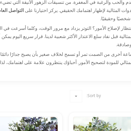
دم والحب والرغبة في المغفرة. من تنسيقات الزهور الأنيقة التي تضيء 
دوات المثالية لإظهار اهتمامك الحقيقي. يركز اختيارنا على
التواصل الع
شخصيًا وحقيقيًا.
لانتظار لإصلاح الأمور؟ التوتر يزداد مع مرور الوقت، وكلما أسرعت في
لمثالية قبل نفاد سلع الاعتذار الأكثر شعبية لدينا. قرار سريع اليوم يمكن
صادقة.
ساعة أخرى من الصمت تمر أو تسمح لخلاف صغير بأن يصبح جدارًا دائم
مثالي للمودة لتصحيح الأمور. أحباؤك ينتظرون علامة على اهتمامك، لذا لا تفوت
Sort by:
arrow_drop_down