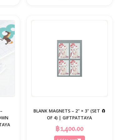
–
🧲 BLANK MAGNETS – 2" × 3" (SET
 OWN
OF 4) | GIFTPATTAYA
TAYA
฿1,400.00
Add to cart