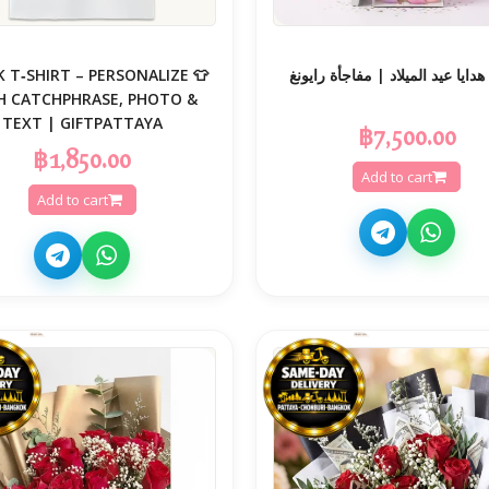
دايا عيد الميلاد | مفاجأة رايونغ
ANK T‑SHIRT – PERSONALIZE
H CATCHPHRASE, PHOTO &
TEXT | GIFTPATTAYA
฿7,500.00
฿1,850.00
Add to cart
Add to cart