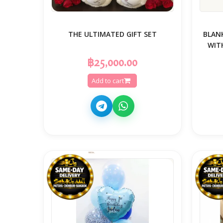
THE ULTIMATED GIFT SET
👕 BL
WIT
฿25,000.00
Add to cart