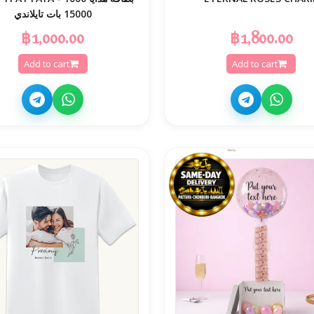
15000 بات تايلاندي
฿1,000.00
฿1,800.00
Add to cart
Add to cart