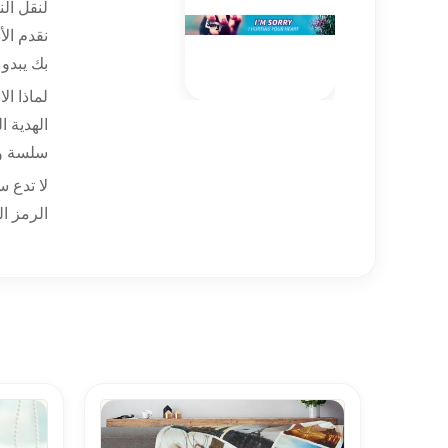
لنقل الن
نقدم الأ
بك يبدو 
لماذا ا
الهدية ا
سلسة و
لا تدع 
الرمز ال