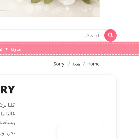
مدونة
تو
Home
هدية
Sorry
RY
كلنا نرتك
غالبًا 
ببساطة 
نحن نؤم