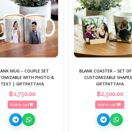
LANK MUG – COUPLE SET
🟦 BLANK COASTER – SET OF
TOMIZABLE WITH PHOTO &
CUSTOMIZABLE SHAPES
TEXT | GIFTPATTAYA
GIFTPATTAYA
฿1,750.00
฿2,500.00
Add to cart
Add to cart