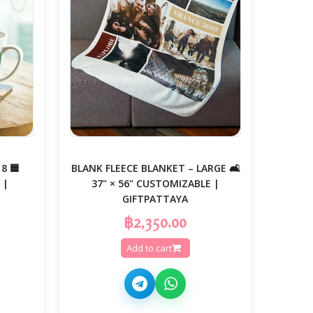
 8
🛋️ BLANK FLEECE BLANKET – LARGE
 |
37" × 56" CUSTOMIZABLE |
GIFTPATTAYA
฿2,350.00
Add to cart