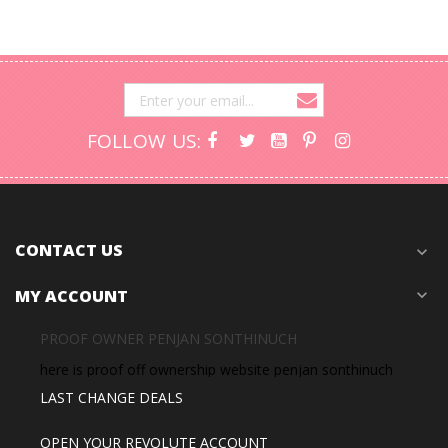
FOLLOW US:
CONTACT US
expand_more
MY ACCOUNT
expand_more
PROOF OWNER PENJAN SONTHINUCH
here is proof off ownership website penjan sonthinuch
LAST CHANGE DEALS
OPEN YOUR REVOLUTE ACCOUNT