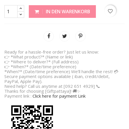
favorite_border
IN DEN WARENKORB
Ready for a hassle-free order? Just let us know:
👉 *What product?* (Name or link)
👉 *Where to deliver?* (Full address)
👉 *When?* (Date/time preference)
*When?* (Date/time preference) We’ll handle the rest! 💳
Secure payment options available ( iban, credit/debit,
PayPal, Apple Pay).
Need help? Call us anytime at [092 651 4929] 📞
Thanks for choosing [Giftpattaya]! 🚚✨
Payment link :
Click here for payment Link