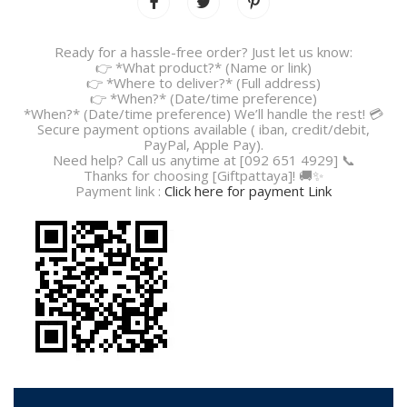
Ready for a hassle-free order? Just let us know:
👉 *What product?* (Name or link)
👉 *Where to deliver?* (Full address)
👉 *When?* (Date/time preference)
*When?* (Date/time preference) We’ll handle the rest! 💳
Secure payment options available ( iban, credit/debit,
PayPal, Apple Pay).
Need help? Call us anytime at [092 651 4929] 📞
Thanks for choosing [Giftpattaya]! 🚚✨
Payment link :
Click here for payment Link