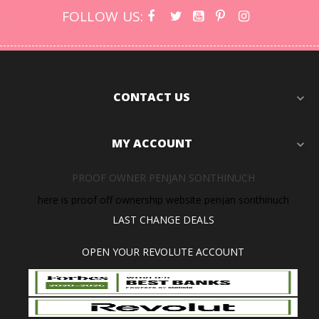
FOLLOW US:
CONTACT US
expand_more
MY ACCOUNT
expand_more
PROOF OWNER PENJAN SONTHINUCH
here is proof off ownership website penjan sonthinuch
LAST CHANGE DEALS
OPEN YOUR REVOLUTE ACCOUNT