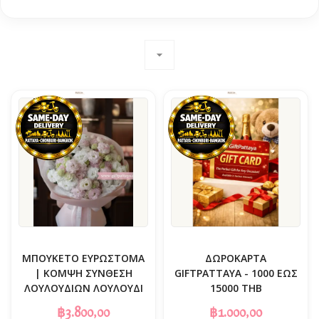
arrow_drop_down
ΜΠΟΥΚΈΤΟ ΕΥΡΩΣΤΌΜΑ
ΔΩΡΟΚΆΡΤΑ
| ΚΟΜΨΉ ΣΎΝΘΕΣΗ
GIFTPATTAYA - 1000 ΈΩΣ
ΛΟΥΛΟΥΔΙΏΝ ΛΟΥΛΟΎΔΙ
15000 THB
฿3.800,00
฿1.000,00