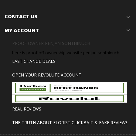
CONTACT US
expand_more
MY ACCOUNT
expand_more
PROOF OWNER PENJAN SONTHINUCH
here is proof off ownership website penjan sonthinuch
LAST CHANGE DEALS
OPEN YOUR REVOLUTE ACCOUNT
REAL REVIEWS
THE TRUTH ABOUT FLORIST CLICKBAIT & FAKE REVIEWS