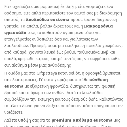
Είτε σχεδιάζετε μια ρομαντική έκπληξη, είτε γιορτάζετε ένα
ορόσημο, είτε απλά περιποιείστε τον εαυτό σας με διακόσμηση
σπιτιού, τα
λουλούδια eustoma
προσφέρουν διαχρονική
γοητεία. Τα απαλά, βολάν άκρες τους και η
μακροχρόνια
φρεσκάδα
τους τα καθιστούν αγαπημένα τόσο για
επαγγελματίες ανθοπώλες όσο και για λάτρεις των
λουλουδιών. Προσφέρουμε μια εκπληκτική ποικιλία χρωμάτων,
από καθαρά, χιονάτα λευκά έως βαθιά, παθιασμένα μωβ και
απαλά, κρεμώδη κίτρινα, επιτρέποντάς σας να εκφράσετε κάθε
συναίσθημα μέσω μιας ανθοδέσμης.
Η ομάδα μας στο Giftpattaya κατανοεί ότι η ομορφιά βρίσκεται
στις λεπτομέρειες. Γι' αυτό χειριζόμαστε κάθε
σύνθεση
eustoma
με εξαιρετική φροντίδα, διατηρώντας την φυσική
δροσιά και το άρωμα των ανθών. Αυτά τα λουλούδια
συμβολίζουν την εκτίμηση και τους δεσμούς ζωής, καθιστώντας
τα τέλειο δώρο για να δείξετε σε κάποιον πόσο πραγματικά τον
νοιάζεστε.
Λάβετε υπόψη σας ότι το
premium απόθεμα eustoma
μας
είναι περιορισμένο λόγω υψηλής εποχικής ζήτησης. Για να