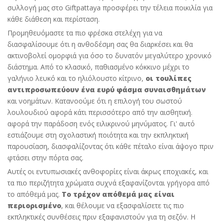
συλλογή μας στο Giftpattaya προσφέρει την τέλεια ποικιλία για
κάθε διάθεση και περίσταση.
Προμηθευόμαστε τα πιο φρέσκα στελέχη για να
διασφαλίσουμε ότι η ανθοδέσμη σας θα διαρκέσει και θα
ακτινοβολεί ομορφιά για όσο το δυνατόν μεγαλύτερο χρονικό
διάστημα. Από το κλασικό, παθιασμένο κόκκινο μέχρι το
γαλήνιο λευκό και το ηλιόλουστο κίτρινο,
οι τουλίπες
αντιπροσωπεύουν ένα ευρύ φάσμα συναισθημάτων
και νοημάτων. Κατανοούμε ότι η επιλογή του σωστού
λουλουδιού αφορά κάτι περισσότερο από την αισθητική.
αφορά την παράδοση ενός ειλικρινού μηνύματος. Γι' αυτό
εστιάζουμε στη σχολαστική ποιότητα και την εκπληκτική
παρουσίαση, διασφαλίζοντας ότι κάθε πέταλο είναι άψογο πριν
φτάσει στην πόρτα σας.
Αυτές οι εντυπωσιακές ανθοφορίες είναι άκρως εποχιακές, και
τα πιο περιζήτητα χρώματα συχνά εξαφανίζονται γρήγορα από
το απόθεμά μας.
Το τρέχον απόθεμά μας είναι
περιορισμένο
, και θέλουμε να εξασφαλίσετε τις πιο
εκπληκτικές συνθέσεις πριν εξαφανιστούν για τη σεζόν. Η