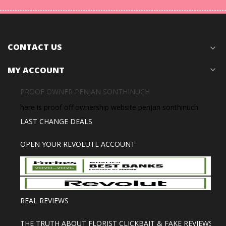
CONTACT US
expand_more
MY ACCOUNT
expand_more
PROOF OWNER PENJAN SONTHINUCH
here is proof off ownership website penjan sonthinuch
LAST CHANGE DEALS
OPEN YOUR REVOLUTE ACCOUNT
REAL REVIEWS
THE TRUTH ABOUT FLORIST CLICKBAIT & FAKE REVIEWS