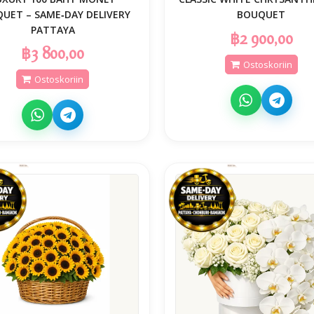
UET – SAME‑DAY DELIVERY
BOUQUET
PATTAYA
฿2 900,00
฿3 800,00
Ostoskoriin
Ostoskoriin