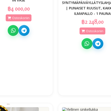
IN VASE
SYNTYMÄPÄIVÄYLLÄTYSLAHJ
฿4 000,00
| PUNAISET RUUSUT, KAKK
ILMAPALLO - 1 PAUNA
Ostoskoriin
฿2 248,00
Ostoskoriin