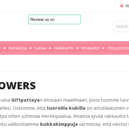
Ki
t
Rahalahja
Suklaa
Nallekarhu
Ilmapallot
Yhteystiedo
LOWERS
tuloa
Giftpattaya
n eloisaan maailmaan, josta tuomme lu
ellesi. Uskomme, että
tuoreilla kukilla
on ainutlaatuinen vo
tpa sitten juhlistaa merkkipaalua, ilmaista syvää rakkautta 
oitu valikoimamme
kukkakimppuja
varmistaa, että viestisi 