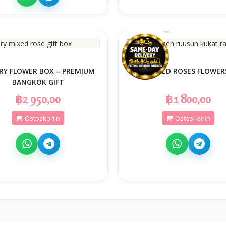
RY FLOWER BOX – PREMIUM
10 RED ROSES FLOWER
BANGKOK GIFT
฿2 950,00
฿1 800,00
Ostoskoriin
Ostoskoriin