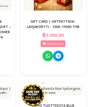
&
GIFT CARD | GIFTPATTAYA-
QUET –
LAHJAKORTTI - 1000–15000 THB
LOWER
฿1 000,00
YA
Ostoskoriin
KOPIO TUOTTEESTA BLUE