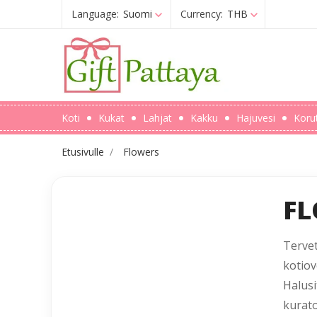
Language:
Suomi
Currency:
THB
Koti
Kukat
Lahjat
Kakku
Hajuvesi
Koru
Etusivulle
Flowers
F
Terve
kotiov
Halusi
kurat