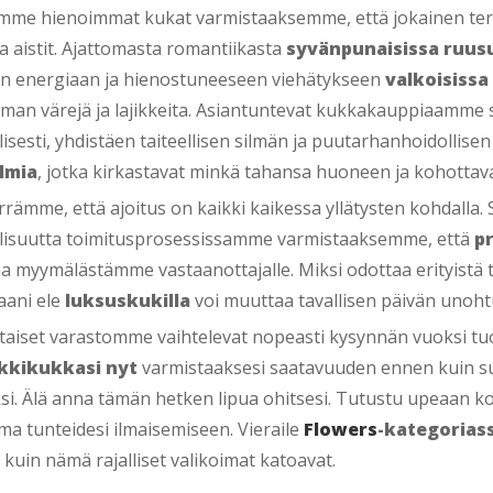
me hienoimmat kukat varmistaaksemme, että jokainen teräl
 aistit. Ajattomasta romantiikasta
syvänpunaisissa ruus
en energiaan ja hienostuneeseen viehätykseen
valkoisissa 
iman värejä ja lajikkeita. Asiantuntevat kukkakauppiaamme
lisesti, yhdistäen taiteellisen silmän ja puutarhanhoidollis
lmia
, jotka kirkastavat minkä tahansa huoneen ja kohottav
ämme, että ajoitus on kaikki kaikessa yllätysten kohdalla. 
llisuutta toimitusprosessissamme varmistaaksemme, että
p
na myymälästämme vastaanottajalle. Miksi odottaa erityistä
aani ele
luksuskukilla
voi muuttaa tavallisen päivän unoh
taiset varastomme vaihtelevat nopeasti kysynnän vuoksi tuo
kkikukkasi nyt
varmistaaksesi saatavuuden ennen kuin 
si. Älä anna tämän hetken lipua ohitsesi. Tutustu upeaan 
ma tunteidesi ilmaisemiseen. Vieraile
Flowers
-kategoria
kuin nämä rajalliset valikoimat katoavat.