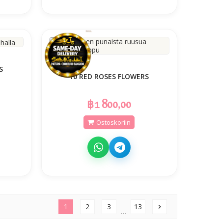
S
10 RED ROSES FLOWERS
฿1 800,00
Ostoskoriin
1
2
3
13
chevron_right
…