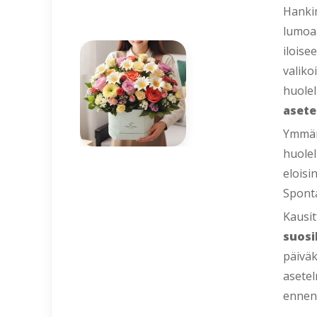
Hankim
lumoaa
iloise
valiko
huolel
asete
Ymmärr
huole
eloisi
Spont
Kausit
suosi
päiväk
asetel
ennen 