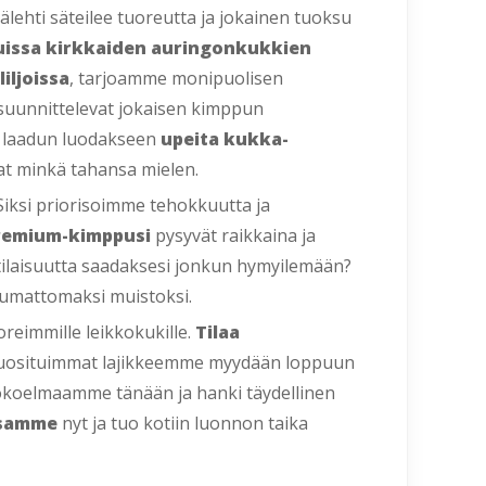
ehti säteilee tuoreutta ja jokainen tuoksu
uissa
kirkkaiden auringonkukkien
liljoissa
, tarjoamme monipuolisen
 suunnittelevat jokaisen kimppun
en laadun luodakseen
upeita kukka-
at minkä tahansa mielen.
Siksi priorisoimme tehokkuutta ja
remium-kimppusi
pysyvät raikkaina ja
 tilaisuutta saadaksesi jonkun hymyilemään?
tumattomaksi muistoksi.
reimmille leikkokukille.
Tilaa
suosituimmat lajikkeemme myydään loppuun
kokoelmaamme tänään ja hanki täydellinen
ssamme
nyt ja tuo kotiin luonnon taika