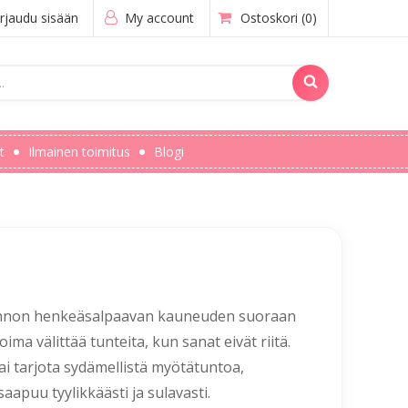
rjaudu sisään
My account
Ostoskori
(0)
t
Ilmainen toimitus
Blogi
onnon henkeäsalpaavan kauneuden suoraan
ima välittää tunteita, kun sanat eivät riitä.
tai tarjota sydämellistä myötätuntoa,
saapuu tyylikkäästi ja sulavasti.