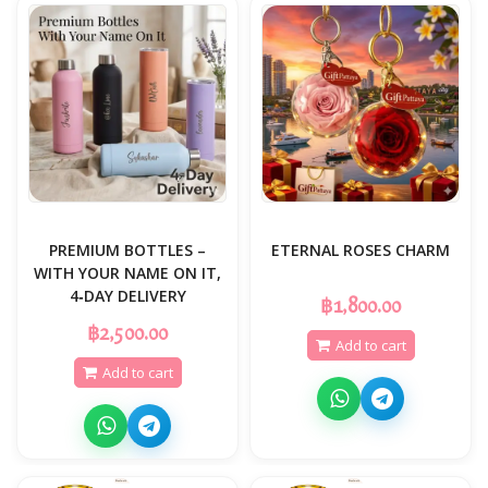
PREMIUM BOTTLES –
ETERNAL ROSES CHARM
WITH YOUR NAME ON IT,
4‑DAY DELIVERY
฿1,800.00
฿2,500.00
Add to cart
Add to cart