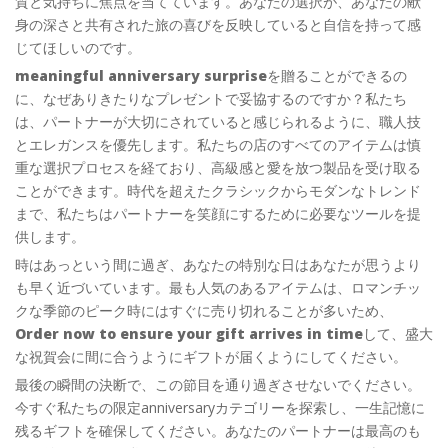
質と気持ちに焦点を当てています。あなたの選択が、あなたの献
身の深さと共有された旅の喜びを反映していると自信を持って感
じてほしいのです。
meaningful anniversary surprise
を贈ることができるの
に、なぜありきたりなプレゼントで妥協するのですか？私たち
は、パートナーが大切にされていると感じられるように、職人技
とエレガンスを優先します。私たちの店のすべてのアイテムは慎
重な選択プロセスを経ており、高級感と愛を放つ製品を受け取る
ことができます。時代を超えたクラシックからモダンなトレンド
まで、私たちはパートナーを笑顔にするために必要なツールを提
供します。
時はあっという間に過ぎ、あなたの特別な日はあなたが思うより
も早く近づいています。最も人気のあるアイテムは、ロマンチッ
クな季節のピーク時にはすぐに売り切れることが多いため、
Order now to ensure your gift arrives in time
して、盛大
な祝賀会に間に合うようにギフトが届くようにしてください。
最後の瞬間の決断で、この節目を通り過ぎさせないでください。
今すぐ私たちの限定anniversaryカテゴリーを探索し、一生記憶に
残るギフトを確保してください。あなたのパートナーは最高のも