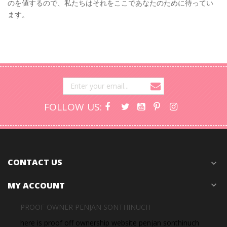
のを値するので、私たちはそれをここであなたのために待ってい
ます。
FOLLOW US:
CONTACT US
expand_more
MY ACCOUNT
expand_more
PROOF OWNER PENJAN SONTHINUCH
here is proof off ownership website penjan sonthinuch