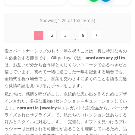
Showing 1-20 of 153 item(s)
1
2
3
8
chevron_right
…
愛とパートナーシップのもう一年を祝うことは、真に特別なもの
を必要とする節目です。Giftpattayaでは、
anniversary gifts
は、お互いが分かち合う絆と同じくらいユニークであるべきだと
信じています。初めて一緒に過ごした一年を記念する場合でも、
金婚式を祝う場合でも、言葉を交わさずに多くのことを語る完璧
な愛情の証を見つけるお手伝いをします。
私たちは、感情を呼び起こし、永続的な思い出を作るためにデザ
インされた、多様な宝物のセレクションをキュレーションしてい
ます。
romantic jewelry
やエレガントな記念品から、パーソナ
ライズされたサプライズまで、私たちのコレクションはあらゆる
好みとスタイルに対応します。「完璧な」ギフトを見つけるプレ
ッシャーは圧倒される可能性があることを理解しているため、品