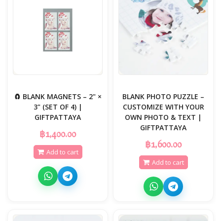
🧲 BLANK MAGNETS – 2" ×
BLANK PHOTO PUZZLE –
3" (SET OF 4) |
CUSTOMIZE WITH YOUR
GIFTPATTAYA
OWN PHOTO & TEXT |
GIFTPATTAYA
฿1,400.00
฿1,600.00
Add to cart
Add to cart