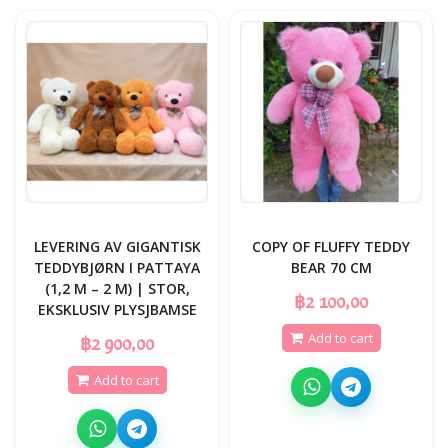
LEVERING AV GIGANTISK
COPY OF FLUFFY TEDDY
TEDDYBJØRN I PATTAYA
BEAR 70 CM
(1,2 M – 2 M) | STOR,
฿2 100,00
EKSKLUSIV PLYSJBAMSE
Add to cart
฿2 900,00
Add to cart