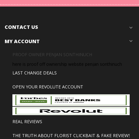
CONTACT US
expand_more
MY ACCOUNT
expand_more
PROOF OWNER PENJAN SONTHINUCH
here is proof off ownership website penjan sonthinuch
LAST CHANGE DEALS
OPEN YOUR REVOLUTE ACCOUNT
REAL REVIEWS
THE TRUTH ABOUT FLORIST CLICKBAIT & FAKE REVIEWS