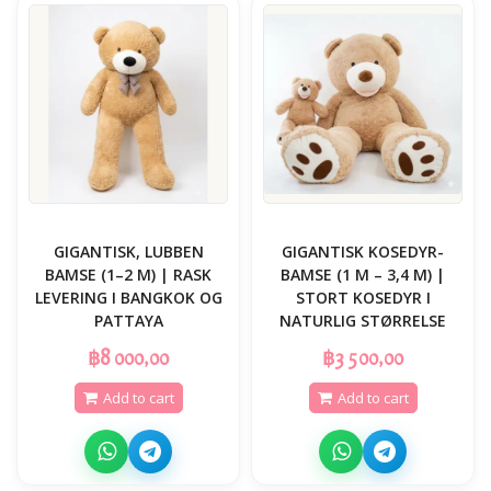
GIGANTISK, LUBBEN
GIGANTISK KOSEDYR-
BAMSE (1–2 M) | RASK
BAMSE (1 M – 3,4 M) |
LEVERING I BANGKOK OG
STORT KOSEDYR I
PATTAYA
NATURLIG STØRRELSE
฿8 000,00
฿3 500,00
Add to cart
Add to cart