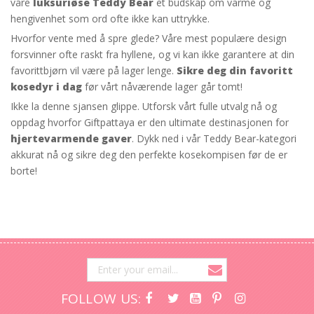
våre
luksuriøse Teddy Bear
et budskap om varme og
hengivenhet som ord ofte ikke kan uttrykke.
Hvorfor vente med å spre glede? Våre mest populære design
forsvinner ofte raskt fra hyllene, og vi kan ikke garantere at din
favorittbjørn vil være på lager lenge.
Sikre deg din favoritt
kosedyr i dag
før vårt nåværende lager går tomt!
Ikke la denne sjansen glippe. Utforsk vårt fulle utvalg nå og
oppdag hvorfor Giftpattaya er den ultimate destinasjonen for
hjertevarmende gaver
. Dykk ned i vår Teddy Bear-kategori
akkurat nå og sikre deg den perfekte kosekompisen før de er
borte!
FOLLOW US: