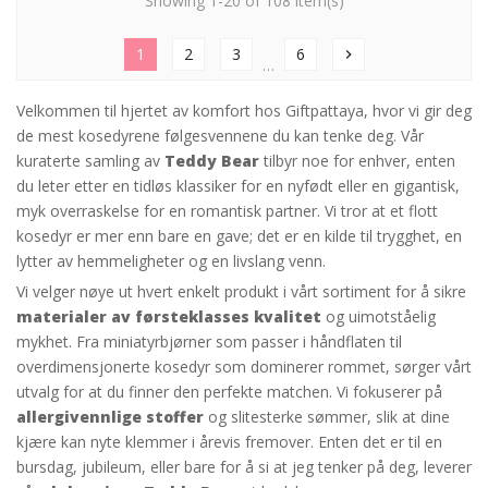
Showing 1-20 of 108 item(s)
1
2
3
6
chevron_right
…
Velkommen til hjertet av komfort hos Giftpattaya, hvor vi gir deg
de mest kosedyrene følgesvennene du kan tenke deg. Vår
kuraterte samling av
Teddy Bear
tilbyr noe for enhver, enten
du leter etter en tidløs klassiker for en nyfødt eller en gigantisk,
myk overraskelse for en romantisk partner. Vi tror at et flott
kosedyr er mer enn bare en gave; det er en kilde til trygghet, en
lytter av hemmeligheter og en livslang venn.
Vi velger nøye ut hvert enkelt produkt i vårt sortiment for å sikre
materialer av førsteklasses kvalitet
og uimotståelig
mykhet. Fra miniatyrbjørner som passer i håndflaten til
overdimensjonerte kosedyr som dominerer rommet, sørger vårt
utvalg for at du finner den perfekte matchen. Vi fokuserer på
allergivennlige stoffer
og slitesterke sømmer, slik at dine
kjære kan nyte klemmer i årevis fremover. Enten det er til en
bursdag, jubileum, eller bare for å si at jeg tenker på deg, leverer