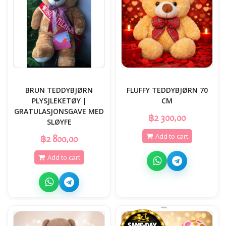
BRUN TEDDYBJØRN
FLUFFY TEDDYBJØRN 70
PLYSJLEKETØY |
CM
GRATULASJONSGAVE MED
฿2 300,00
SLØYFE
Add to cart
฿2 800,00
Add to cart