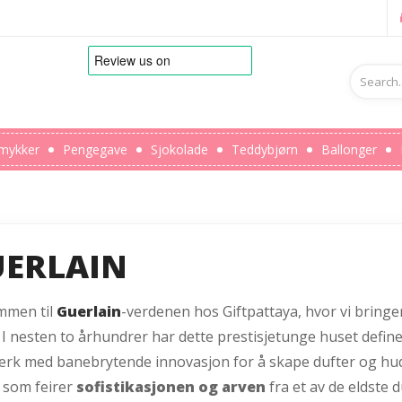
mykker
Pengegave
Sjokolade
Teddybjørn
Ballonger
ERLAIN
mmen til
Guerlain
-verdenen hos Giftpattaya, hvor vi bringe
 I nesten to århundrer har dette prestisjetunge huset define
rk med banebrytende innovasjon for å skape dufter og hudpl
 som feirer
sofistikasjonen og arven
fra et av de eldste 