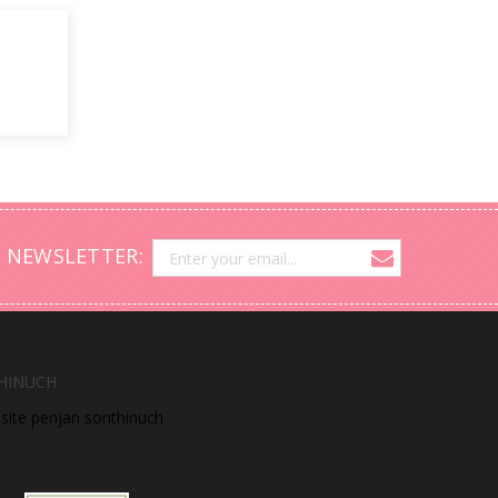
 NEWSLETTER:
HINUCH
bsite penjan sonthinuch