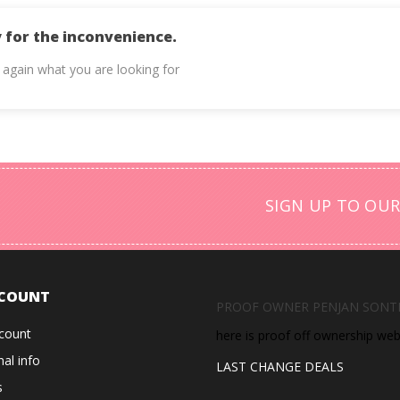
 for the inconvenience.
 again what you are looking for
SIGN UP TO OUR
COUNT
PROOF OWNER PENJAN SONT
count
here is proof off ownership we
al info
LAST CHANGE DEALS
s