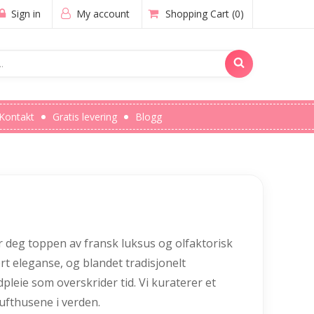
Sign in
My account
Shopping Cart
(0)
Kontakt
Gratis levering
Blogg
r deg toppen av fransk luksus og olfaktorisk
rt eleganse, og blandet tradisjonelt
eie som overskrider tid. Vi kuraterer et
dufthusene i verden.