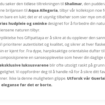
du søker den tidløse tiltrekningen til
Shalimar
, den pudder
e briljansen til
Aqua Allegoria
, tilbyr vår kolleksjon noe 
n bare en lukt; det er et usynlig tilbehør som sier mye om di
riøs hudpleie og sminke
designet for å forbedre din natur
iensene naturen tilbyr.
rpliktelse hos Giftpattaya er å sikre at du opplever den sa
Vi prioriterer autentisitet og kvalitet, og sikrer at hver fla
in er kjent for. Fra dype, harpiksaktige orientalske dufter ti
komposisjonene en sanseopplevelse som hever din daglige ruti
eksklusive luksusvarene
blir ofte utsolgt raskt på grun
ngelighet. Vi oppfordrer deg til å handle nå for å sikre ditt 
nner. Ikke la denne muligheten glippe.
Utforsk vår Guerlai
s eleganse før det er borte.