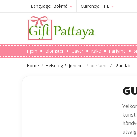
Language:
Bokmål
Currency:
THB
Hjem
Blomster
Gaver
Kake
Parfyme
S
Home
Helse og Skjønnhet
perfume
Guerlain
GU
Velko
kunst.
håndve
utvalg