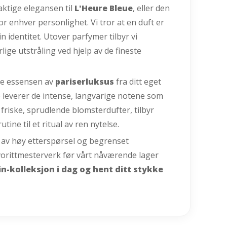
aktige elegansen til
L'Heure Bleue
, eller den
for enhver personlighet. Vi tror at en duft er
n identitet. Utover parfymer tilbyr vi
lige utstråling ved hjelp av de fineste
nne essensen av
pariserluksus
fra ditt eget
ske leverer de intense, langvarige notene som
l friske, sprudlende blomsterdufter, tilbyr
ne til et ritual av ren nytelse.
n av høy etterspørsel og begrenset
favorittmesterverk før vårt nåværende lager
n-kolleksjon i dag og hent ditt stykke