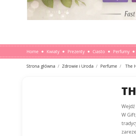
Home
Kwiaty
Prezenty
Ciasto
Perfumy
Strona główna
Zdrowie i Uroda
Perfume
The 
TH
Wejdź 
W Gif
tradyc
zareze