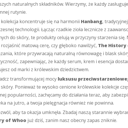
szych naturalnych składników. Wierzymy, że każdy zasługuj
nnej rutynie.
kolekcja koncentruje się na harmonii
Hanbang
, tradycyjne
esnej technologii. Łącząc rzadkie zioła lecznicze z zaawa
ych do skóry, te produkty celują w przyczyny starzenia się. 
 rozjaśnić matową cerę, czy głęboko nawilżyć,
The History
zania, które przywracają naturalną równowagę i blask skóry.
yczność, zapewniając, że każdy serum, krem i esencja dosta
jesz od marki z królewskim dziedzictwem.
adcz transformującej mocy
luksusu przeciwstarzeniow
 skóry. Ponieważ te wysoko cenione królewskie kolekcje czę
nej popularności, zachęcamy do działania teraz, aby zabezp
eka na jutro, a twoja pielęgnacja również nie powinna.
zwól, aby ta okazja umknęła. Zbadaj naszą starannie wybra
ry of Whoo
już dziś, zanim nasz obecny zapas zniknie.