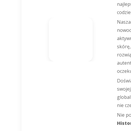
najlep
codzie
Nasza 
nowocz
aktywn
skórę,
rozwią
autent
oczeku
Doświ
swojej
global
nie cz
Nie po
Histo