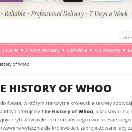
Biżuteria
Prezent pieniężny
Czekolada
Miś pluszowy
B
History of Whoo
E HISTORY OF WHOO
do świata, w którym starożytne królewskie sekrety spotyka
tpattaya oferujemy
The History of
Whoo
, luksusową linię
yjnych rytuałów piękności koreańskiego dworu cesarskiego. 
rwowane wyłącznie dla królewskich, zaprojektowane, aby za