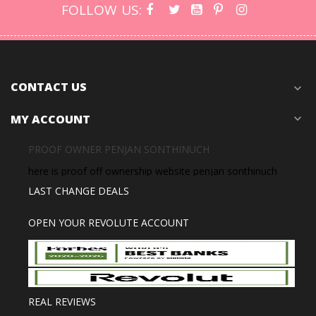
FOLLOW US:
CONTACT US
expand_more
MY ACCOUNT
expand_more
PROOF OWNER PENJAN SONTHINUCH
here is proof off ownership website penjan sonthinuch
LAST CHANGE DEALS
OPEN YOUR REVOLUTE ACCOUNT
REAL REVIEWS