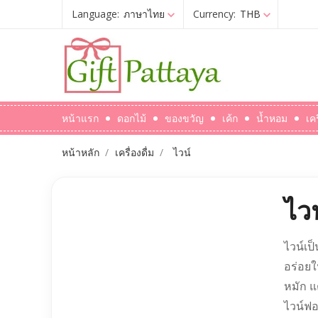
Language:
ภาษาไทย
Currency:
THB
หน้าแรก
ดอกไม้
ของขวัญ
เค้ก
น้ำหอม
เค
หน้าหลัก
เครื่องดื่ม
ไวน์
ไวน
ไวน์เป
อร่อยให
หมัก แ
ไวน์ฟ