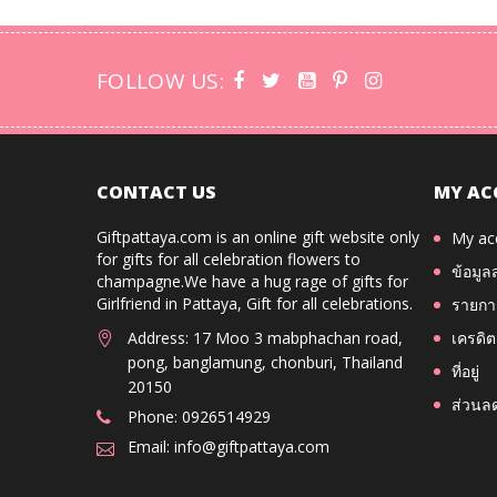
FOLLOW US:
CONTACT US
MY AC
Giftpattaya.com is an online gift website only
My ac
for gifts for all celebration flowers to
ข้อมูล
champagne.We have a hug rage of gifts for
Girlfriend in Pattaya, Gift for all celebrations.
รายการ
Address: 17 Moo 3 mabphachan road,
เครดิต
pong, banglamung, chonburi, Thailand
ที่อยู่
20150
ส่วนล
Phone: 0926514929
Email: info@giftpattaya.com