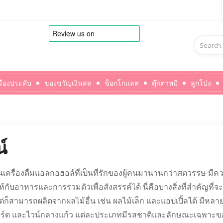
รื่องประดับ
ของขวัญเงินสด
ช็อกโกแลต
ตุ๊กตาหมี
ลูกโป่ง
์
็นเครื่องดื่มแอลกอฮอล์ที่เป็นที่รักของผู้คนมานานกว่าศตวรร
้กับอาหารและการรวมตัวเพื่อสังสรรค์ได้ นี่คือบางสิ่งที่สำคัญที่จะร
ต่ก็สามารถผลิตจากผลไม้อื่น เช่น ผลไม้เล็ก และแอปเปิ้ลได้ มีหล
อร์ต และไวน์กลางแก้ว แต่ละประเภทมีรสชาติและลักษณะเฉพาะขอ