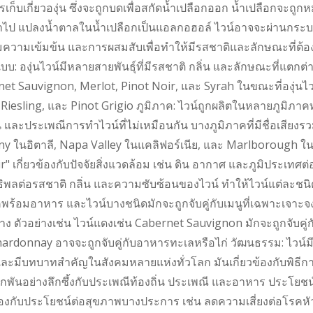
เก็บเกี่ยวองุ่น ซึ่งจะถูกบดเพื่อสกัดน้ำเปลือกออก น้ำเปลือกจะถูกหมั
ข้าไป แปลงน้ำตาลในน้ำเปลือกเป็นแอลกอฮอล์ ไวน์อาจจะผ่านกระบวน
ความเข้มข้น และการผสมสับเพื่อทำให้มีรสชาติและลักษณะที่ต้อง
บ: องุ่นไวน์มีหลายสายพันธุ์ที่มีรสชาติ กลิ่น และลักษณะที่แตกต่
et Sauvignon, Merlot, Pinot Noir, และ Syrah ในขณะที่องุ่นไ
 Riesling, และ Pinot Grigio ภูมิภาค: ไวน์ถูกผลิตในหลายภูมิภ
 และประเพณีการทำไวน์ที่ไม่เหมือนกัน บางภูมิภาคที่มีชื่อเสียง
y ในอิตาลี, Napa Valley ในแคลิฟอร์เนีย, และ Marlborough ในนิว
ir" เกี่ยวข้องกับปัจจัยสิ่งแวดล้อม เช่น ดิน อากาศ และภูมิประเ
ิทธิพลต่อรสชาติ กลิ่น และความซับซ้อนของไวน์ ทำให้ไวน์แต่ละชนิ
พร้อมอาหาร และไวน์บางชนิดมักจะถูกจับคู่กับเมนูที่เฉพาะเจาะจง
าง ตัวอย่างเช่น ไวน์แดงเช่น Cabernet Sauvignon มักจะถูกจับคู่
hardonnay อาจจะถูกจับคู่กับอาหารทะเลหรือไก่ วัฒนธรรม: ไวน์
ะมีบทบาทสำคัญในสังคมหลายแห่งทั่วโลก มันเกี่ยวข้องกับพิธีก
ูกพันอย่างลึกซึ้งกับประเพณีท้องถิ่น ประเพณี และอาหาร ประโย
ข้องกับประโยชน์ต่อสุขภาพบางประการ เช่น ลดความเสี่ยงต่อโรค