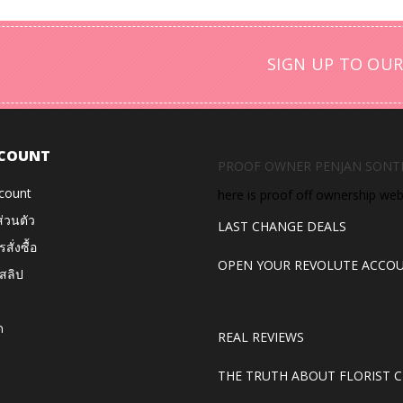
SIGN UP TO OUR
COUNT
PROOF OWNER PENJAN SONT
count
here is proof off ownership we
ส่วนตัว
LAST CHANGE DEALS
สั่งซื้อ
OPEN YOUR REVOLUTE ACCO
สลิป
ด
REAL REVIEWS
THE TRUTH ABOUT FLORIST C