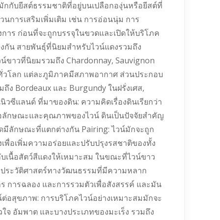
กกับยีสต์ธรรมชาติที่อยู่บนเปลือกองุ่นหรือยีสต์ที่
การเสริมเพิ่มเติม เช่น การอ่อนนุ่ม การ
การ ก่อนที่จะถูกบรรจุในขวดและเปิดให้บริโภค
างกัน สายพันธุ์ที่นิยมสำหรับไวน์แดงรวมถึง
วน์ขาวที่นิยมรวมถึง Chardonnay, Sauvignon
าคทั่วโลก แต่ละภูมิภาคมีสภาพอากาศ ส่วนประกอบ
รวมถึง Bordeaux และ Burgundy ในฝรั่งเศส,
ซีแลนด์ ที่มาของดิน: ความคิดเรื่องดินเรียกว่า
ทศต่อลักษณะและคุณภาพของไวน์ ดินเป็นปัจจัยสำคัญ
ดมีลักษณะที่แตกต่างกัน Pairing: ไวน์มักจะถูก
เพื่อเพิ่มความอร่อยและปรับปรุงรสชาติของทั้ง
กับเนื้อสัตว์สีแดงให้เหมาะสม ในขณะที่ไวน์ขาว
มีประวัติศาสตร์ทางวัฒนธรรมที่มีความหลาก
าร การฉลอง และการรวมตัวเพื่อสังสรรค์ และมัน
ชน์ต่อสุขภาพ: การบริโภคไวน์อย่างเหมาะสมมักจะ
หัวใจ อัมพาต และบางประเภทของมะเร็ง รวมถึง