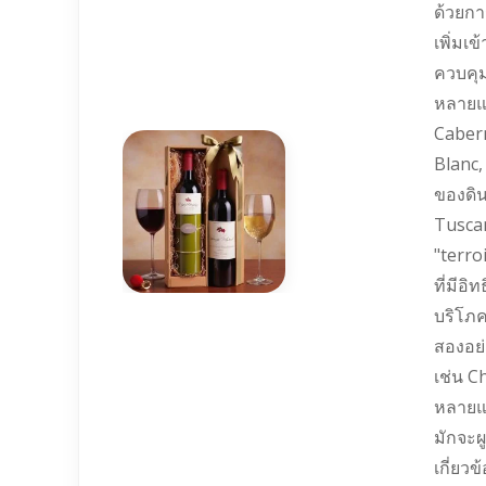
ด้วยการ
เพิ่มเ
ควบคุม
หลายแบ
Cabern
Blanc,
ของดิน
Tuscan
"terro
ที่มีอ
บริโภค
สองอย่
เช่น C
หลายแล
มักจะผ
เกี่ยว