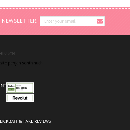
 NEWSLETTER:
HINUCH
bsite penjan sonthinuch
UNT
LICKBAIT & FAKE REVIEWS