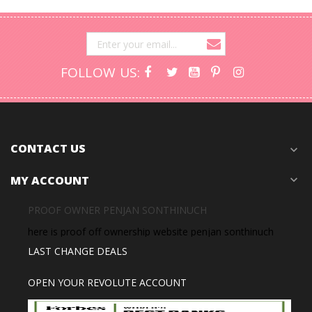
FOLLOW US:
CONTACT US
expand_more
MY ACCOUNT
expand_more
PROOF OWNER PENJAN SONTHINUCH
here is proof off ownership website penjan sonthinuch
LAST CHANGE DEALS
OPEN YOUR REVOLUTE ACCOUNT