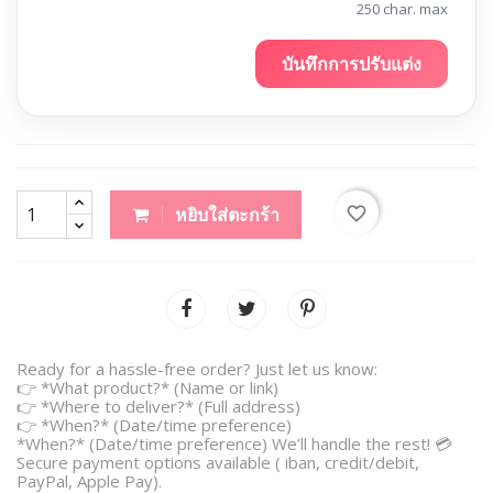
250 char. max
บันทึกการปรับแต่ง
favorite_border
หยิบใส่ตะกร้า
Ready for a hassle-free order? Just let us know:
👉 *What product?* (Name or link)
👉 *Where to deliver?* (Full address)
👉 *When?* (Date/time preference)
*When?* (Date/time preference) We’ll handle the rest! 💳
Secure payment options available ( iban, credit/debit,
PayPal, Apple Pay).