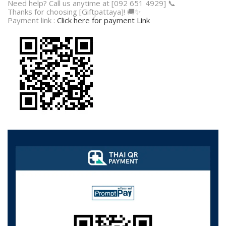
Need help? Call us anytime at [092 651 4929] 📞
Thanks for choosing [Giftpattaya]! 🚚✨
Payment link :
Click here for payment Link