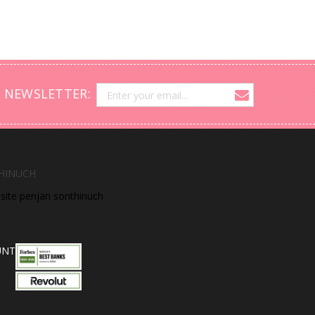
 NEWSLETTER:
HINUCH
bsite penjan sonthinuch
UNT