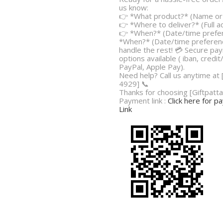
us know:
👉 *What product?* (Name or 
👉 *Where to deliver?* (Full 
👉 *When?* (Date/time prefe
*When?* (Date/time preferenc
handle the rest! 💳 Secure pa
options available ( iban, credit
PayPal, Apple Pay).
Need help? Call us anytime at
4929] 📞
Thanks for choosing [Giftpatta
Payment link :
Click here for 
Link