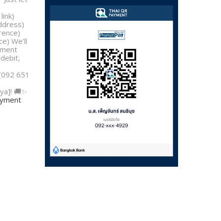
link)
address)
rence)
e) We’ll
yment
/debit,
 [092 651
ya]! 🚚✨
payment