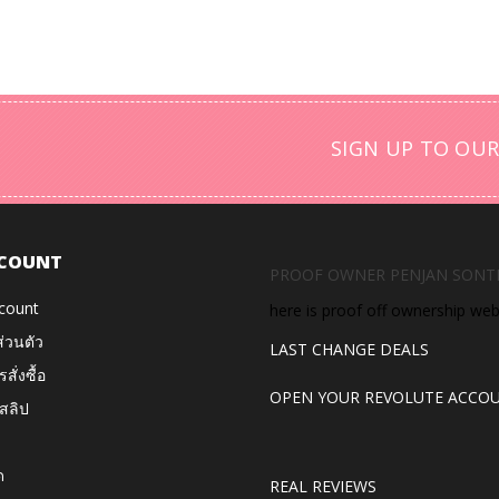
SIGN UP TO OUR
COUNT
PROOF OWNER PENJAN SONT
count
here is proof off ownership we
ส่วนตัว
LAST CHANGE DEALS
สั่งซื้อ
OPEN YOUR REVOLUTE ACCO
สลิป
ด
REAL REVIEWS