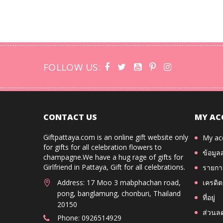
FOLLOW US:
CONTACT US
MY AC
Giftpattaya.com is an online gift website only
My ac
for gifts for all celebration flowers to
ข้อมูล
champagne.We have a hug rage of gifts for
Girlfriend in Pattaya, Gift for all celebrations.
รายการ
Address: 17 Moo 3 mabphachan road,
เครดิต
pong, banglamung, chonburi, Thailand
ที่อยู่
20150
ส่วนล
Phone: 0926514929