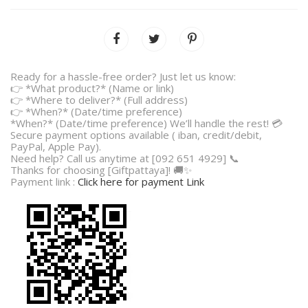
Ready for a hassle-free order? Just let us know:
👉 *What product?* (Name or link)
👉 *Where to deliver?* (Full address)
👉 *When?* (Date/time preference)
*When?* (Date/time preference) We’ll handle the rest! 💳
Secure payment options available ( iban, credit/debit,
PayPal, Apple Pay).
Need help? Call us anytime at [092 651 4929] 📞
Thanks for choosing [Giftpattaya]! 🚚✨
Payment link :
Click here for payment Link