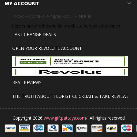
MY ACCOUNT
expand_more
PROOF OWNER PENJAN SONTHINUCH
here is proof off ownership website penjan sonthinuch
LAST CHANGE DEALS
OPEN YOUR REVOLUTE ACCOUNT
REAL REVIEWS
THE TRUTH ABOUT FLORIST CLICKBAIT & FAKE REVIEWS
Copyright 2026
www.giftpattaya.com/.
All rights reserved