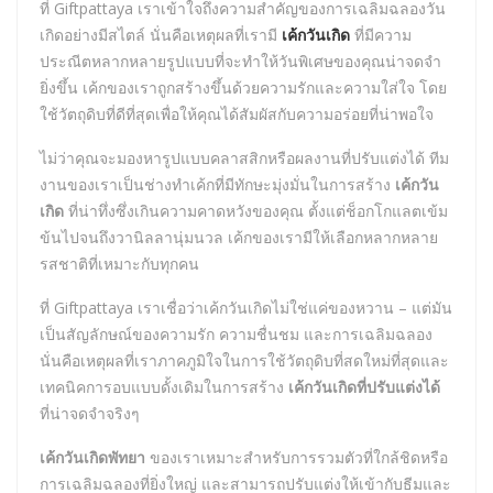
ที่ Giftpattaya เราเข้าใจถึงความสำคัญของการเฉลิมฉลองวัน
เกิดอย่างมีสไตล์ นั่นคือเหตุผลที่เรามี
เค้กวันเกิด
ที่มีความ
ประณีตหลากหลายรูปแบบที่จะทำให้วันพิเศษของคุณน่าจดจำ
ยิ่งขึ้น เค้กของเราถูกสร้างขึ้นด้วยความรักและความใส่ใจ โดย
ใช้วัตถุดิบที่ดีที่สุดเพื่อให้คุณได้สัมผัสกับความอร่อยที่น่าพอใจ
ไม่ว่าคุณจะมองหารูปแบบคลาสสิกหรือผลงานที่ปรับแต่งได้ ทีม
งานของเราเป็นช่างทำเค้กที่มีทักษะมุ่งมั่นในการสร้าง
เค้กวัน
เกิด
ที่น่าทึ่งซึ่งเกินความคาดหวังของคุณ ตั้งแต่ช็อกโกแลตเข้ม
ข้นไปจนถึงวานิลลานุ่มนวล เค้กของเรามีให้เลือกหลากหลาย
รสชาติที่เหมาะกับทุกคน
ที่ Giftpattaya เราเชื่อว่าเค้กวันเกิดไม่ใช่แค่ของหวาน – แต่มัน
เป็นสัญลักษณ์ของความรัก ความชื่นชม และการเฉลิมฉลอง
นั่นคือเหตุผลที่เราภาคภูมิใจในการใช้วัตถุดิบที่สดใหม่ที่สุดและ
เทคนิคการอบแบบดั้งเดิมในการสร้าง
เค้กวันเกิดที่ปรับแต่งได้
ที่น่าจดจำจริงๆ
เค้กวันเกิดพัทยา
ของเราเหมาะสำหรับการรวมตัวที่ใกล้ชิดหรือ
การเฉลิมฉลองที่ยิ่งใหญ่ และสามารถปรับแต่งให้เข้ากับธีมและ