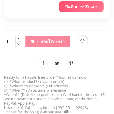
บันทึกการปรับแต่ง
favorite_border
หยิบใส่ตะกร้า
Ready for a hassle-free order? Just let us know:
👉 *What product?* (Name or link)
👉 *Where to deliver?* (Full address)
👉 *When?* (Date/time preference)
*When?* (Date/time preference) We’ll handle the rest! 💳
Secure payment options available ( iban, credit/debit,
PayPal, Apple Pay).
Need help? Call us anytime at [092 651 4929] 📞
Thanks for choosing [Giftpattaya]! 🚚✨