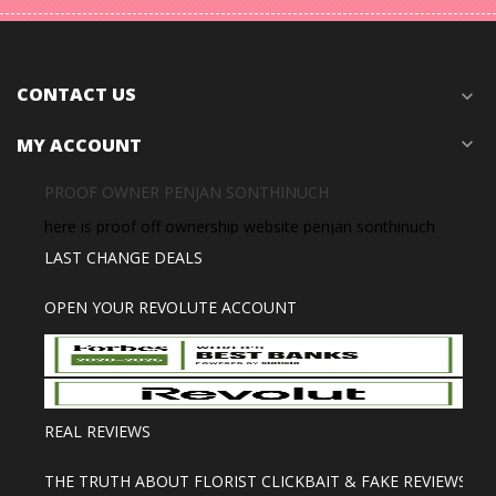
CONTACT US
expand_more
MY ACCOUNT
expand_more
PROOF OWNER PENJAN SONTHINUCH
here is proof off ownership website penjan sonthinuch
LAST CHANGE DEALS
OPEN YOUR REVOLUTE ACCOUNT
REAL REVIEWS
THE TRUTH ABOUT FLORIST CLICKBAIT & FAKE REVIEWS