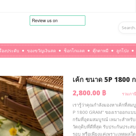
รื่องประดับ
ของขวัญเงินสด
ช็อกโกแลต
ตุ๊กตาหมี
ลูกโป่ง
เค้ก ขนาด 5P 1800 ก
2,800.00 ฿
รวมภาษี
เรารู้ว่าคุณกำลังมองหาเค้กที่สม
P 1800 GRAM" ของเราออกแบบม
กรัมที่อุดมสมบูรณ์ เหมาะสำหรับ
วัตถุดิบที่ดีที่สุด รับประกันประ
รอบ หรือเพียงแค่เพราะเหตุผลใดๆ 