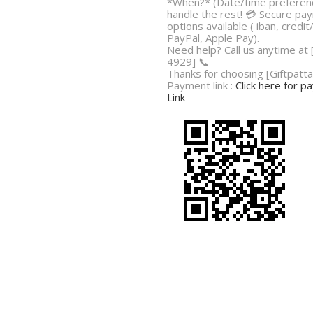
*When?* (Date/time preferenc
handle the rest! 💳 Secure pa
options available ( iban, credit
PayPal, Apple Pay).
Need help? Call us anytime at
4929] 📞
Thanks for choosing [Giftpatta
Payment link :
Click here for 
Link