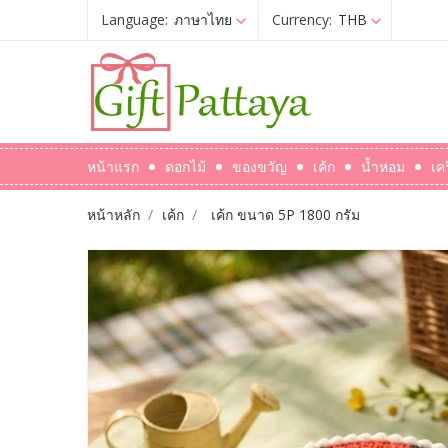
Language:
ภาษาไทย
Currency:
THB
หน้าแรก
ดอกไม้
ของขวัญ
เค้ก
น้ำหอม
เค
หน้าหลัก
เค้ก
เค้ก ขนาด 5P 1800 กรัม