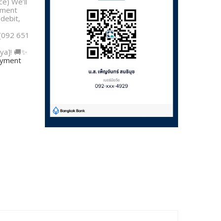
e) We’ll
yment
/debit,
 [092 651
ya]! 🚚✨
payment