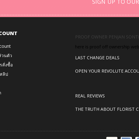
SIGN UP TO OUR
COUNT
PROOF OWNER PENJAN SONT
count
here is proof off ownership we
ส่วนตัว
LAST CHANGE DEALS
สั่งซื้อ
OPEN YOUR REVOLUTE ACCO
สลิป
ด
REAL REVIEWS
THE TRUTH ABOUT FLORIST C