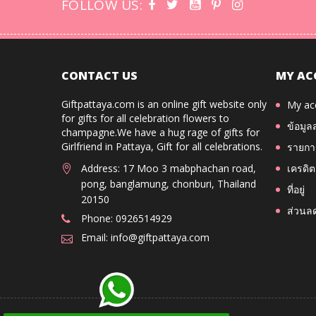
FOLLOW US:
CONTACT US
MY AC
Giftpattaya.com is an online gift website only
My ac
for gifts for all celebration flowers to
ข้อมูล
champagne.We have a hug rage of gifts for
Girlfriend in Pattaya, Gift for all celebrations.
รายการ
Address: 17 Moo 3 mabphachan road,
เครดิต
pong, banglamung, chonburi, Thailand
ที่อยู่
20150
ส่วนล
Phone: 0926514929
Email: info@giftpattaya.com