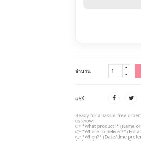
จำนวน
แชร์
Ready for a hassle-free order?
us know:
👉 *What product?* (Name or 
👉 *Where to deliver?* (Full 
👉 *When?* (Date/time prefe