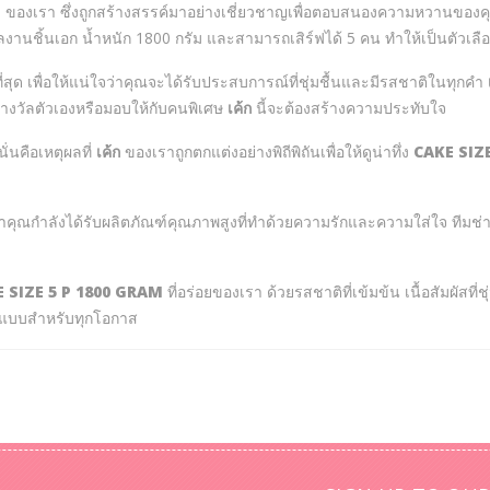
M
ของเรา ซึ่งถูกสร้างสรรค์มาอย่างเชี่ยวชาญเพื่อตอบสนองความหวานของคุ
ผลงานชิ้นเอก น้ำหนัก 1800 กรัม และสามารถเสิร์ฟได้ 5 คน ทำให้เป็นตัวเ
ี่สุด เพื่อให้แน่ใจว่าคุณจะได้รับประสบการณ์ที่ชุ่มชื้นและมีรสชาติในทุกคำ
างวัลตัวเองหรือมอบให้กับคนพิเศษ
เค้ก
นี้จะต้องสร้างความประทับใจ
่นคือเหตุผลที่
เค้ก
ของเราถูกตกแต่งอย่างพิถีพิถันเพื่อให้ดูน่าทึ่ง
CAKE SIZ
่าคุณกำลังได้รับผลิตภัณฑ์คุณภาพสูงที่ทำด้วยความรักและความใส่ใจ ทีมช
 SIZE 5 P 1800 GRAM
ที่อร่อยของเรา ด้วยรสชาติที่เข้มข้น เนื้อสัมผัสที่
์แบบสำหรับทุกโอกาส