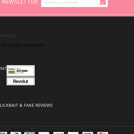
 NEWSLETTER:
HINUCH
bsite penjan sonthinuch
UNT
LICKBAIT & FAKE REVIEWS