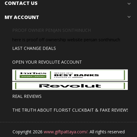
CONTACT US
expand_more
MY ACCOUNT
expand_more
PROOF OWNER PENJAN SONTHINUCH
here is proof off ownership website penjan sonthinuch
LAST CHANGE DEALS
OPEN YOUR REVOLUTE ACCOUNT
REAL REVIEWS
THE TRUTH ABOUT FLORIST CLICKBAIT & FAKE REVIEWS
Copyright 2026
www.giftpattaya.com/.
All rights reserved