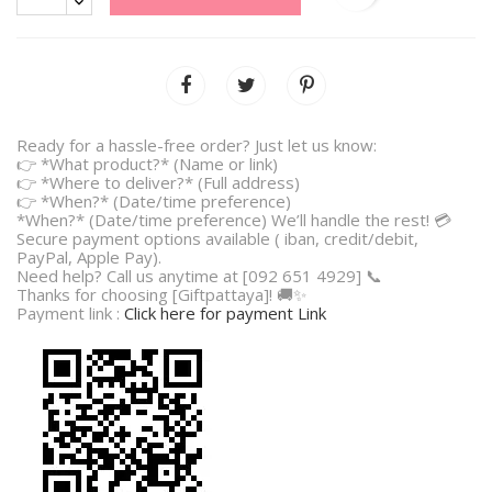
Ready for a hassle-free order? Just let us know:
👉 *What product?* (Name or link)
👉 *Where to deliver?* (Full address)
👉 *When?* (Date/time preference)
*When?* (Date/time preference) We’ll handle the rest! 💳
Secure payment options available ( iban, credit/debit,
PayPal, Apple Pay).
Need help? Call us anytime at [092 651 4929] 📞
Thanks for choosing [Giftpattaya]! 🚚✨
Payment link :
Click here for payment Link