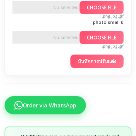
No selected file
CHOOSE FILE
.png .jpg .gif
photo small 6
No selected file
CHOOSE FILE
.png .jpg .gif
บันทึกการปรับแต่ง
Order via WhatsApp