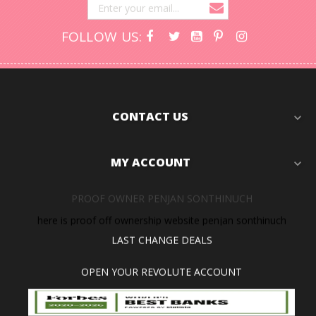
FOLLOW US:
CONTACT US
expand_more
MY ACCOUNT
expand_more
PROOF OWNER PENJAN SONTHINUCH
here is proof off ownership website penjan sonthinuch
LAST CHANGE DEALS
OPEN YOUR REVOLUTE ACCOUNT