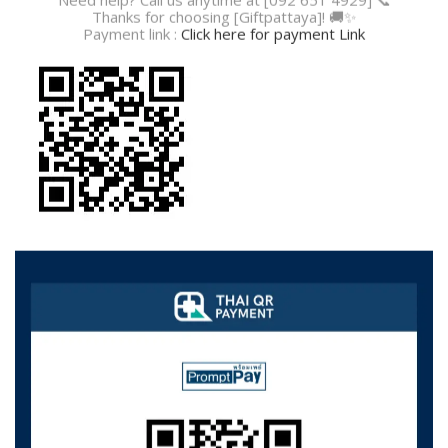
Need help? Call us anytime at [092 651 4929] 📞
Thanks for choosing [Giftpattaya]! 🚚✨
Payment link :
Click here for payment Link