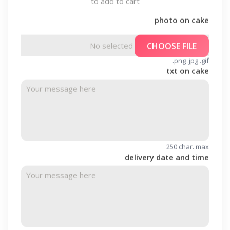
to add to cart
photo on cake
No selected file
CHOOSE FILE
.png .jpg .gif
txt on cake
250 char. max
delivery date and time