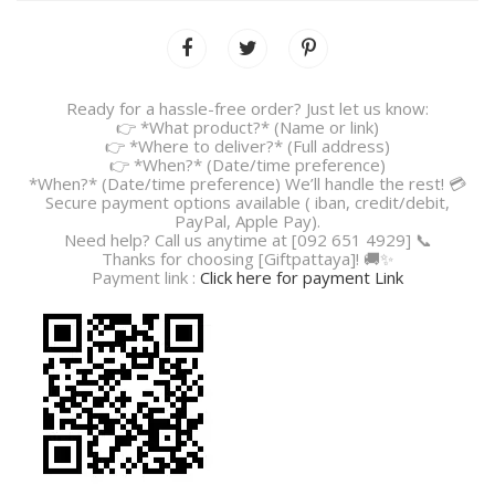
Ready for a hassle-free order? Just let us know:
👉 *What product?* (Name or link)
👉 *Where to deliver?* (Full address)
👉 *When?* (Date/time preference)
*When?* (Date/time preference) We’ll handle the rest! 💳
Secure payment options available ( iban, credit/debit,
PayPal, Apple Pay).
Need help? Call us anytime at [092 651 4929] 📞
Thanks for choosing [Giftpattaya]! 🚚✨
Payment link :
Click here for payment Link