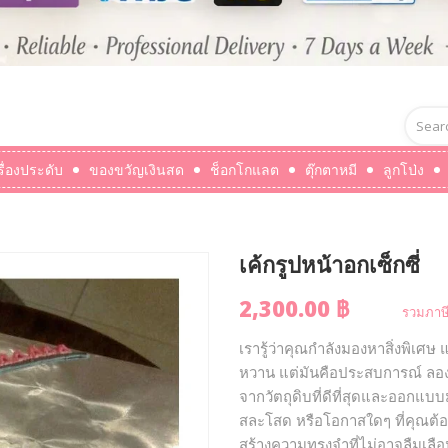
รื่องประดับ
ของขวัญเงินสด
ช็อกโกแลต
ตุ๊กตาหมี
ลูกโป่ง
เค้กรูปหน้าอกเซ็กซี่
2,300.00 ฿
รวมภาษี
เรารู้ว่าคุณกำลังมองหาสิ่งพิเศษ
หวาน แต่มันคือประสบการณ์ ลองน
จากวัตถุดิบที่ดีที่สุดและออกแบ
สละโสด หรือโอกาสใดๆ ที่คุณต้อ
สร้างความทรงจำที่ไม่อาจลืมเลือ