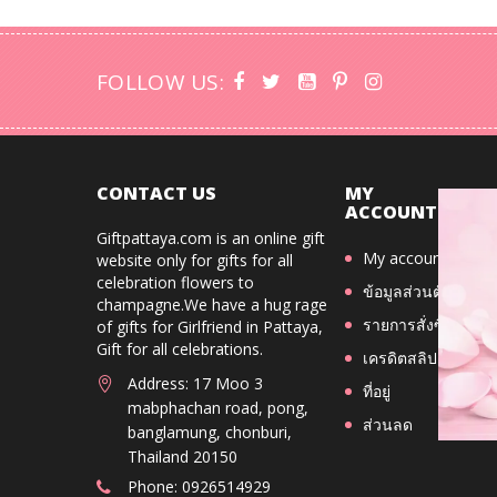
FOLLOW US:
CONTACT US
MY
ACCOUNT
Giftpattaya.com is an online gift
My account
website only for gifts for all
celebration flowers to
ข้อมูลส่วนตัว
champagne.We have a hug rage
รายการสั่งซื้อ
of gifts for Girlfriend in Pattaya,
Gift for all celebrations.
เครดิตสลิป
Address: 17 Moo 3
ที่อยู่
mabphachan road, pong,
ส่วนลด
banglamung, chonburi,
Thailand 20150
Phone: 0926514929