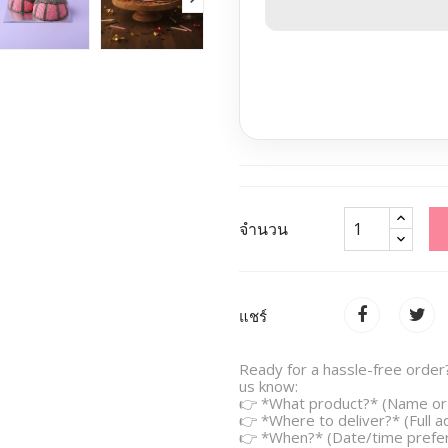
จำนวน
แชร์
Ready for a hassle-free order?
us know:
👉 *What product?* (Name or 
👉 *Where to deliver?* (Full 
👉 *When?* (Date/time prefe