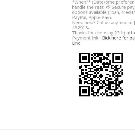
*When?* (Date/time preferenc
handle the rest! 💳 Secure pa
options available ( iban, credit
PayPal, Apple Pay).
Need help? Call us anytime at
4929] 📞
Thanks for choosing [Giftpatta
Payment link :
Click here for 
Link