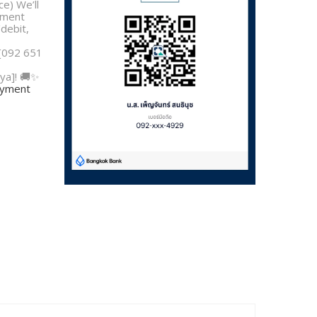
e) We’ll
yment
/debit,
 [092 651
ya]! 🚚✨
payment