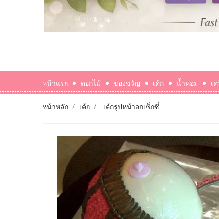
หน้าแรก
ดอกไม้
ของขวัญ
เค้ก
น้ำหอม
เค
หน้าหลัก
เค้ก
เค้กรูปหน้าอกเซ็กซี่