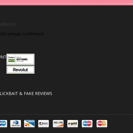
HINUCH
bsite penjan sonthinuch
UNT
LICKBAIT & FAKE REVIEWS