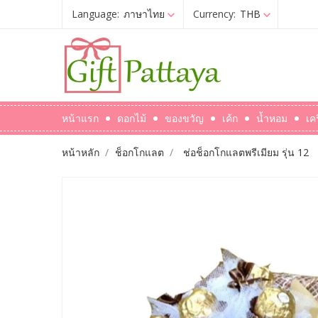
Language:
ภาษาไทย
Currency:
THB
หน้าแรก
ดอกไม้
ของขวัญ
เค้ก
น้ำหอม
เค
หน้าหลัก
ช็อกโกแลต
ช่อช็อกโกแลตพรีเมียม รุ่น 12