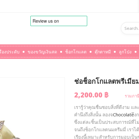
รื่องประดับ
ของขวัญเงินสด
ช็อกโกแลต
ตุ๊กตาหมี
ลูกโป่ง
ช่อช็อกโกแลตพรีเมียม 
2,200.00 ฿
รวมภาษี
เรารู้ว่าคุณชื่นชอบสิ่งที่ดีงาม
คำนึงถึงสิ่งนั้น ลองจ
Chocolate
ึง
ซึ่งแต่ละชิ้นเป็นประสบการณ์ที่
จนถึงช็อกโกแลตนมครีมมี่ เราได้
เรียงนี้เหมาะสำหรับการมอบเป็นข