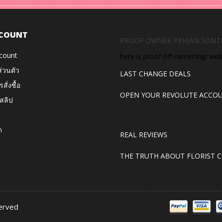
COUNT
PROOF OWNER PENJAN SONT
count
here is proof off ownership we
ส่วนตัว
LAST CHANGE DEALS
สั่งซื้อ
OPEN YOUR REVOLUTE ACCO
สลิป
ด
REAL REVIEWS
THE TRUTH ABOUT FLORIST C
served