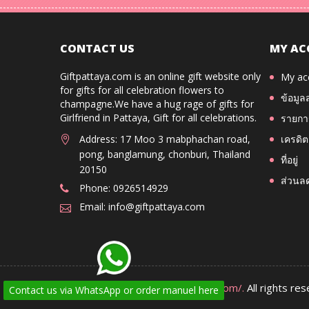
CONTACT US
MY AC
Giftpattaya.com is an online gift website only
My ac
for gifts for all celebration flowers to
ข้อมูล
champagne.We have a hug rage of gifts for
Girlfriend in Pattaya, Gift for all celebrations.
รายการ
Address: 17 Moo 3 mabphachan road,
เครดิต
pong, banglamung, chonburi, Thailand
ที่อยู่
20150
ส่วนล
Phone: 0926514929
Email: info@giftpattaya.com
Copyright 2026
www.giftpattaya.com/.
All rights re
Contact us via WhatsApp or order manuel here