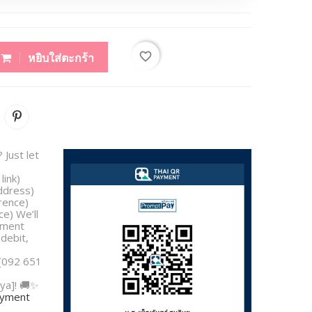
favorite_border
หยิบใส่ตะกร้า
 Just let
link)
address)
rence)
e) We’ll
yment
/debit,
 [092 651
ya]! 🚚✨
payment