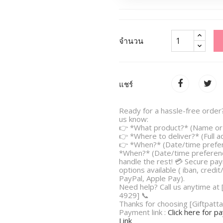
จำนวน
แชร์
Ready for a hassle-free order?
us know:
👉 *What product?* (Name or 
👉 *Where to deliver?* (Full 
👉 *When?* (Date/time prefe
*When?* (Date/time preferenc
handle the rest! 💳 Secure pa
options available ( iban, credit
PayPal, Apple Pay).
Need help? Call us anytime at
4929] 📞
Thanks for choosing [Giftpatta
Payment link :
Click here for 
Link