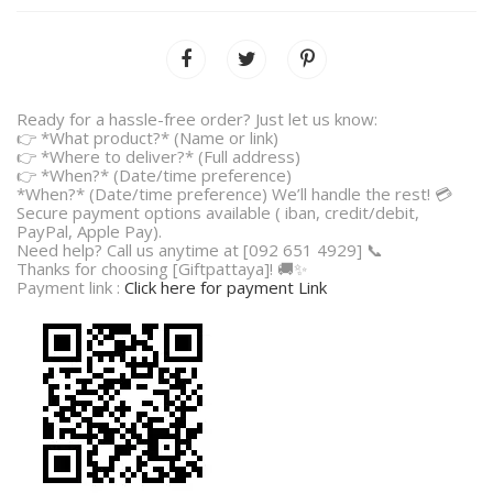
Ready for a hassle-free order? Just let us know:
👉 *What product?* (Name or link)
👉 *Where to deliver?* (Full address)
👉 *When?* (Date/time preference)
*When?* (Date/time preference) We’ll handle the rest! 💳
Secure payment options available ( iban, credit/debit,
PayPal, Apple Pay).
Need help? Call us anytime at [092 651 4929] 📞
Thanks for choosing [Giftpattaya]! 🚚✨
Payment link :
Click here for payment Link