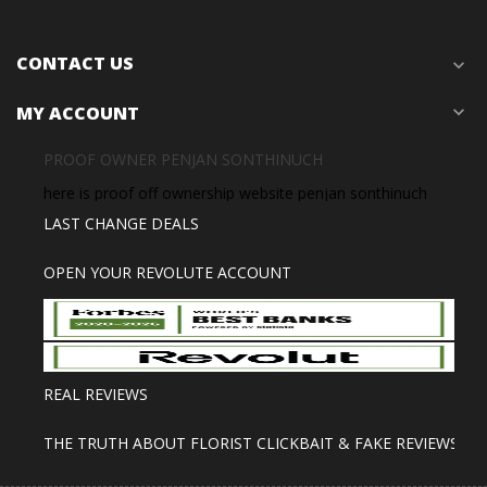
CONTACT US
expand_more
MY ACCOUNT
expand_more
PROOF OWNER PENJAN SONTHINUCH
here is proof off ownership website penjan sonthinuch
LAST CHANGE DEALS
OPEN YOUR REVOLUTE ACCOUNT
REAL REVIEWS
THE TRUTH ABOUT FLORIST CLICKBAIT & FAKE REVIEWS