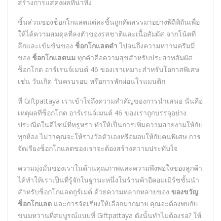
สร้างการแสดงผลที่น่าทึ่ง
ชิ้นส่วนของช็อกโกแลตแต่ละชิ้นถูกคัดสรรมาอย่างพิถีพิถันเพื่อ
ให้ได้ความสมดุลที่ลงตัวของรสชาติและเนื้อสัมผัส จากโน้ตที่
ลึกและเข้มข้นของ
ช็อกโกแลตดำ
ไปจนถึงความหวานครีมมี่
ของ
ช็อกโกแลตนม
ทุกคำคือความสุขสำหรับประสาทสัมผัส
ช็อกโกต อาร์เรนจ์เมนต์ 46 ของเราเหมาะสำหรับโอกาสพิเศษ
เช่น วันเกิด วันครบรอบ หรือการพักผ่อนโรแมนติก
ที่ Giftpattaya เราเข้าใจถึงความสำคัญของการนำเสนอ นั่นคือ
เหตุผลที่ช็อกโกต อาร์เรนจ์เมนต์ 46 ของเราถูกบรรจุอย่าง
ประณีตในดีไซน์ที่หรูหรา ทำให้เป็นการเพิ่มความสวยงามให้กับ
ทุกห้อง ไม่ว่าคุณจะให้รางวัลตัวเองหรือมอบให้กับคนพิเศษ การ
จัดเรียงช็อกโกแลตของเราจะต้องสร้างความประทับใจ
ความมุ่งมั่นของเราในด้านคุณภาพและความพึงพอใจของลูกค้า
ได้ทำให้เราเป็นที่รู้จักในฐานะหนึ่งในร้านค้าอีคอมเมิร์ซชั้นนำ
สำหรับช็อกโกแลตกูร์เมต์ ด้วยความหลากหลายของ
ของขวัญ
ช็อกโกแลต
และการจัดเรียงให้เลือกมากมาย คุณจะต้องพบกับ
ขนมหวานที่สมบูรณ์แบบที่ Giftpattaya ดังนั้นทำไมต้องรอ? ให้