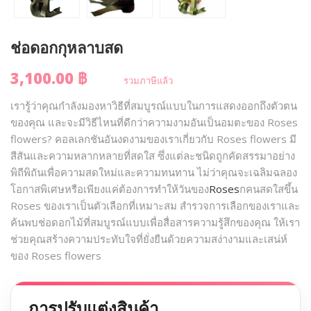
ช่อดอกกุหลาบสด
3,100.00 ฿
รวมภาษีแล้ว
เรารู้ว่าคุณกำลังมองหาวิธีที่สมบูรณ์แบบในการแสดงออกถึงตัวตน
ของคุณ และจะมีวิธีไหนที่ดีกว่าความงามอันเป็นอมตะของ Roses
flowers? คอลเลกชันอันงดงามของเราเกี่ยวกับ Roses flowers มี
สีสันและความหลากหลายที่สดใส ซึ่งแต่ละชนิดถูกคัดสรรมาอย่าง
พิถีพิถันเพื่อความสดใหม่และความทนทาน ไม่ว่าคุณจะเฉลิมฉลอง
โอกาสพิเศษหรือเพียงแค่ต้องการทำให้วันของ
Roses
กคนสดใสขึ้น
Roses ของเราเป็นตัวเลือกที่เหมาะสม สำรวจการเลือกของเราและ
ค้นพบช่อดอกไม้ที่สมบูรณ์แบบเพื่อสื่อสารความรู้สึกของคุณ ให้เรา
ช่วยคุณสร้างความประทับใจที่ยั่งยืนด้วยความสง่างามและเสน่ห์
ของ Roses flowers
การปรับแต่งสินค้า