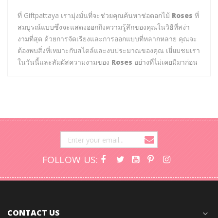
ที่ Giftpattaya เรามุ่งมั่นที่จะช่วยคุณค้นหาช่อดอกไม้
Roses
ที่
สมบูรณ์แบบซึ่งจะแสดงออกถึงความรู้สึกของคุณในวิธีที่สง่า
งามที่สุด ด้วยการจัดเรียงและการออกแบบที่หลากหลาย คุณจะ
ต้องพบสิ่งที่เหมาะกับสไตล์และงบประมาณของคุณ เยี่ยมชมเรา
ในวันนี้และสัมผัสความงามของ
Roses
อย่างที่ไม่เคยมีมาก่อน
FOLLOW US:
CONTACT US
expand_more