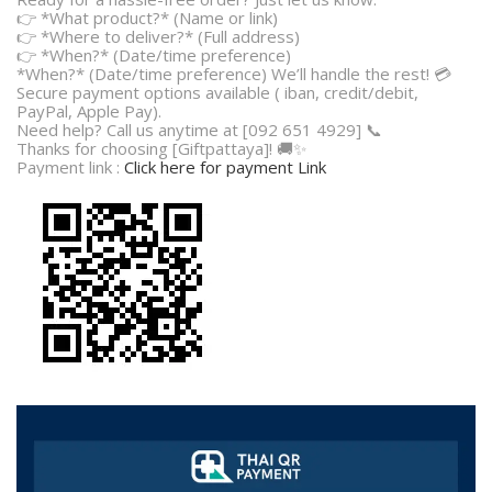
👉 *What product?* (Name or link)
👉 *Where to deliver?* (Full address)
👉 *When?* (Date/time preference)
*When?* (Date/time preference) We’ll handle the rest! 💳
Secure payment options available ( iban, credit/debit,
PayPal, Apple Pay).
Need help? Call us anytime at [092 651 4929] 📞
Thanks for choosing [Giftpattaya]! 🚚✨
Payment link :
Click here for payment Link