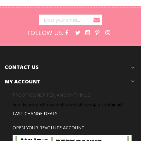
FOLLOW US:
CONTACT US
expand_more
MY ACCOUNT
expand_more
PROOF OWNER PENJAN SONTHINUCH
here is proof off ownership website penjan sonthinuch
LAST CHANGE DEALS
OPEN YOUR REVOLUTE ACCOUNT