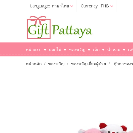
Language:
ภาษาไทย
Currency:
THB
หน้าแรก
ดอกไม้
ของขวัญ
เค้ก
น้ำหอม
เค
หน้าหลัก
ของขวัญ
ของขวัญเยี่ยมผู้ป่วย
ตุ๊กตาของขว