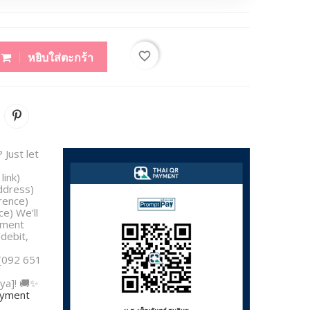
favorite_border
หยิบใส่ตะกร้า
 Just let
link)
address)
rence)
e) We’ll
yment
/debit,
 [092 651
ya]! 🚚✨
payment