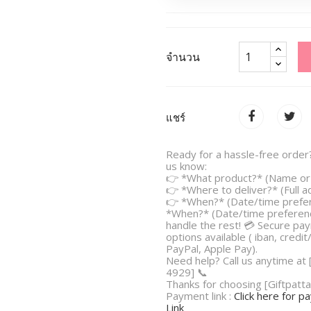
จำนวน
แชร์
Ready for a hassle-free order?
us know:
👉 *What product?* (Name or 
👉 *Where to deliver?* (Full 
👉 *When?* (Date/time prefe
*When?* (Date/time preferenc
handle the rest! 💳 Secure pa
options available ( iban, credit
PayPal, Apple Pay).
Need help? Call us anytime at
4929] 📞
Thanks for choosing [Giftpatta
Payment link :
Click here for 
Link