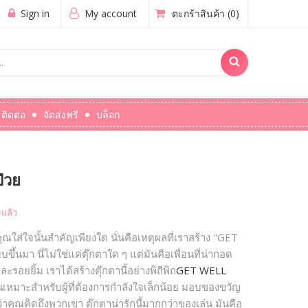
Sign in
My account
ตะกร้าสินค้า
(0)
ติดต่อ
จัดส่งฟรี
บล็อก
ป่วย
แล้ว
ณใส่ใจนั้นสำคัญเพียงใด นั่นคือเหตุผลที่เราสร้าง "GET
้นมา นี่ไม่ใช่แค่ตุ๊กตาใด ๆ แต่มันคือเพื่อนที่น่ากอด
ยิ้ม เราได้สร้างตุ๊กตานี้อย่างพิถีพิถ
GET WELL
นเหมาะสำหรับผู้ที่ต้องการกำลังใจเล็กน้อย มอบของขวัญ
ุณคิดถึงพวกเขา ตุ๊กตาน่ารักนี้มากกว่าของเล่น มันคือ