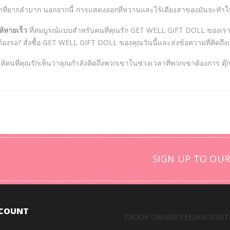
ลาที่ยากลำบาก นอกจากนี้ การแสดงออกที่หวานและไร้เดียงสาของมันจะทำใ
้หายเร็ว
ที่สมบูรณ์แบบสำหรับคนที่คุณรัก GET WELL GIFT DOLL ของเราได้รั
องรอ? สั่งซื้อ GET WELL GIFT DOLL ของคุณวันนี้และส่งข้อความที่คิดถึ
่คุณรักเห็นว่าคุณกำลังคิดถึงพวกเขาในช่วงเวลาที่พวกเขาต้องการ ตุ๊กตาน
SIGN UP TO OUR
COUNT
PROOF OWNER PENJAN SONT