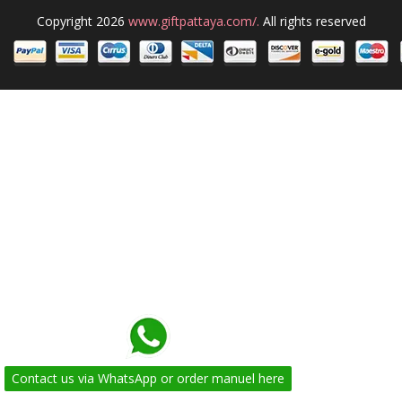
Copyright 2026
www.giftpattaya.com/.
All rights reserved
Contact us via WhatsApp or order manuel here