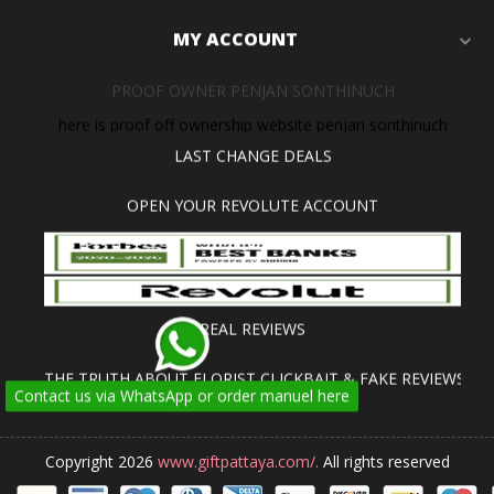
MY ACCOUNT
expand_more
PROOF OWNER PENJAN SONTHINUCH
here is proof off ownership website penjan sonthinuch
LAST CHANGE DEALS
OPEN YOUR REVOLUTE ACCOUNT
REAL REVIEWS
THE TRUTH ABOUT FLORIST CLICKBAIT & FAKE REVIEWS
Contact us via WhatsApp or order manuel here
Copyright 2026
www.giftpattaya.com/.
All rights reserved