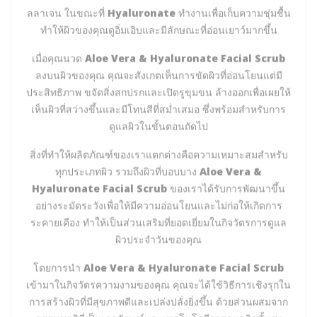
ประโลมผิวที่ระคายเคือง ลดการอักเสบ และส่งเสริมการผลิตคอ
ลลาเจน ในขณะที่
Hyaluronate
ทำงานเพื่อเก็บความชุ่มชื้น
ทำให้ผิวของคุณดูอิ่มเอิบและมีลักษณะที่อ่อนเยาว์มากขึ้น
เมื่อคุณนวด
Aloe Vera & Hyaluronate Facial Scrub
ลงบนผิวของคุณ คุณจะสังเกตเห็นการขัดผิวที่อ่อนโยนแต่มี
ประสิทธิภาพ ขจัดสิ่งสกปรกและเปิดรูขุมขน ล้างออกเพื่อเผยให้
เห็นผิวที่สว่างขึ้นและมีโทนสีที่สม่ำเสมอ ซึ่งพร้อมสำหรับการ
ดูแลผิวในขั้นตอนถัดไป
สิ่งที่ทำให้ผลิตภัณฑ์ของเราแตกต่างคือความเหมาะสมสำหรับ
ทุกประเภทผิว รวมถึงผิวที่บอบบาง
Aloe Vera &
Hyaluronate Facial Scrub
ของเราได้รับการพัฒนาขึ้น
อย่างระมัดระวังเพื่อให้มีความอ่อนโยนและไม่ก่อให้เกิดการ
ระคายเคือง ทำให้เป็นส่วนเสริมที่ยอดเยี่ยมในกิจวัตรการดูแล
ผิวประจำวันของคุณ
โดยการนำ
Aloe Vera & Hyaluronate Facial Scrub
เข้ามาในกิจวัตรความงามของคุณ คุณจะได้ใช้วิธีการเชิงรุกใน
การสร้างผิวที่มีสุขภาพดีและเปล่งปลั่งยิ่งขึ้น ด้วยส่วนผสมจาก