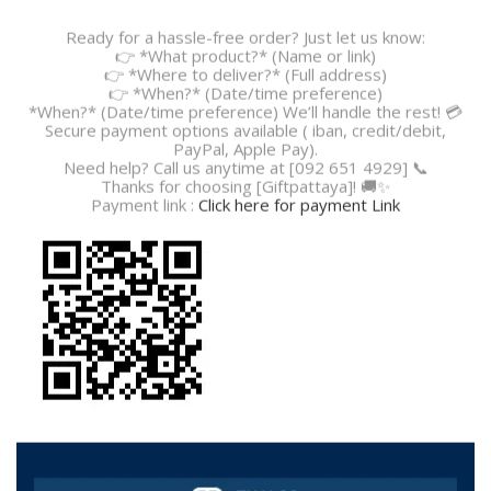
Ready for a hassle-free order? Just let us know:
👉 *What product?* (Name or link)
👉 *Where to deliver?* (Full address)
👉 *When?* (Date/time preference)
*When?* (Date/time preference) We’ll handle the rest! 💳
Secure payment options available ( iban, credit/debit,
PayPal, Apple Pay).
Need help? Call us anytime at [092 651 4929] 📞
Thanks for choosing [Giftpattaya]! 🚚✨
Payment link :
Click here for payment Link