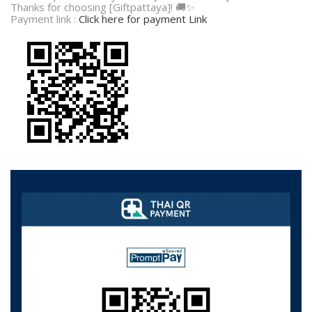
Thanks for choosing [Giftpattaya]! 🚚✨
Payment link :
Click here for payment Link