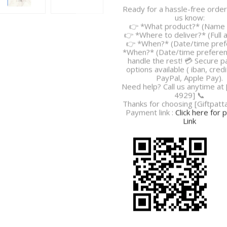
Ready for a hassle-free order?
us know:
👉 *What product?* (Name o
👉 *Where to deliver?* (Full 
👉 *When?* (Date/time pref
*When?* (Date/time preferenc
handle the rest! 💳 Secure 
options available ( iban, credi
PayPal, Apple Pay).
Need help? Call us anytime at
4929] 📞
Thanks for choosing [Giftpatt
Payment link :
Click here for
Link