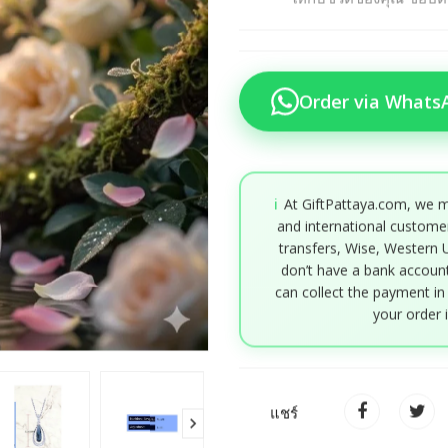
ให้กับชีวิตของคุณ ช็อ
Order via Whats
ℹ️
At GiftPattaya.com, we m
and international custome
transfers, Wise, Western 
don’t have a bank account
can collect the payment in
your order 
แชร์