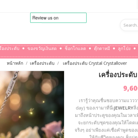
รื่องประดับ
ของขวัญเงินสด
ช็อกโกแลต
ตุ๊กตาหมี
ลูกโป่ง
หน้าหลัก
เครื่องประดับ
เครื่องประดับ Crystal Crystallover
เครื่องประ
9,60
เรารู้ว่าคุณชื่นชอบความแววว
day) ของเรามาที่นี่เ
JEWELRY
สิ
มาถึงหน้าประตูของคุณในเวลาเพียง
จะยกระดับชุดของคุณให้โดดเด่น 
จริงๆ อย่าเพียงแค่เชื่อคำพูดข