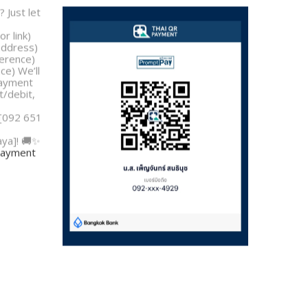
 Just let
r link)
address)
erence)
e) We’ll
payment
t/debit,
 [092 651
aya]! 🚚✨
 payment