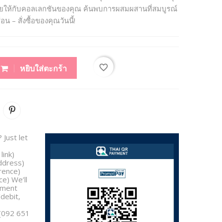
ลายให้กับคอลเลกชันของคุณ ค้นพบการผสมผสานที่สมบูรณ์
 สั่งซื้อของคุณวันนี้!
favorite_border
หยิบใส่ตะกร้า
 Just let
link)
address)
rence)
e) We’ll
yment
/debit,
 [092 651