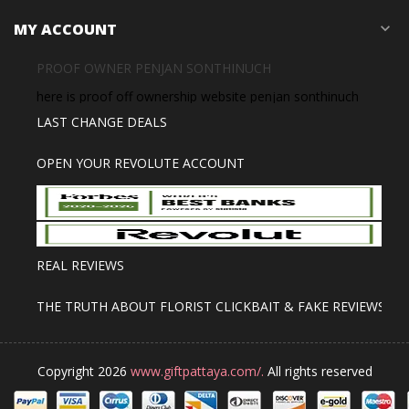
MY ACCOUNT
expand_more
PROOF OWNER PENJAN SONTHINUCH
here is proof off ownership website penjan sonthinuch
LAST CHANGE DEALS
OPEN YOUR REVOLUTE ACCOUNT
REAL REVIEWS
THE TRUTH ABOUT FLORIST CLICKBAIT & FAKE REVIEWS
Copyright 2026
www.giftpattaya.com/.
All rights reserved