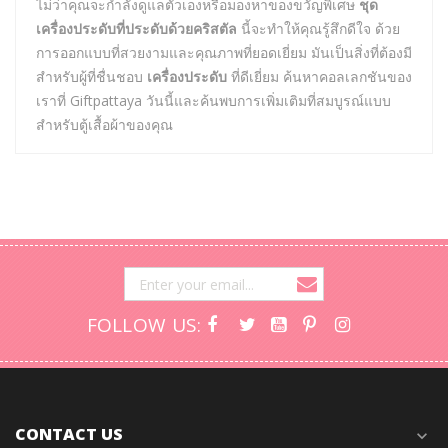
ไม่ว่าคุณจะกำลังดูแลตัวเองหรือมองหาของขวัญพิเศษ
ชุด
เครื่องประดับที่ประดับด้วยคริสตัล
นี้จะทำให้คุณรู้สึกดีใจ ด้วย
การออกแบบที่สวยงามและคุณภาพที่ยอดเยี่ยม มันเป็นสิ่งที่ต้องมี
สำหรับผู้ที่ชื่นชอบ
เครื่องประดับ
ที่ดีเยี่ยม ค้นหาคอลเลกชันของ
เราที่ Giftpattaya วันนี้และค้นพบการเพิ่มเติมที่สมบูรณ์แบบ
สำหรับตู้เสื้อผ้าของคุณ
FOLLOW US:
CONTACT US
expand_more