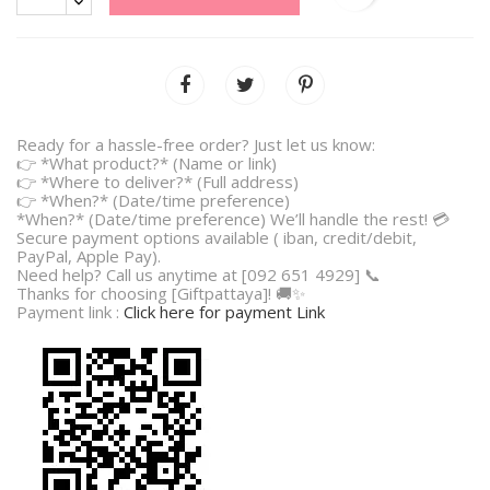
Ready for a hassle-free order? Just let us know:
👉 *What product?* (Name or link)
👉 *Where to deliver?* (Full address)
👉 *When?* (Date/time preference)
*When?* (Date/time preference) We’ll handle the rest! 💳
Secure payment options available ( iban, credit/debit,
PayPal, Apple Pay).
Need help? Call us anytime at [092 651 4929] 📞
Thanks for choosing [Giftpattaya]! 🚚✨
Payment link :
Click here for payment Link