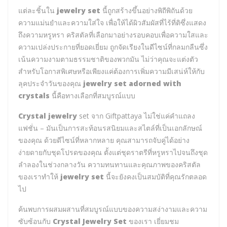
แต่ละชิ้นใน
jewelry set
นี้ถูกสร้างขึ้นอย่างพิถีพิถันด้วย
ความแม่นยำและความใส่ใจ เพื่อให้ได้ผิวสัมผัสที่ไร้ที่ติซึ่งแสดง
ถึงความหรูหรา คริสตัลที่เลือกมาอย่างรอบคอบเพื่อความใสและ
ความเปล่งประกายที่ยอดเยี่ยม ถูกจัดเรียงในดีไซน์ที่กลมกลืนซึ่ง
เน้นความงามตามธรรมชาติของพวกมัน ไม่ว่าคุณจะแต่งตัว
สำหรับโอกาสพิเศษหรือเพียงแค่ต้องการเพิ่มความมีเสน่ห์ให้กับ
ลุคประจำวันของคุณ
jewelry set adorned with
crystals
นี้คือทางเลือกที่สมบูรณ์แบบ
Crystal jewelry
set จาก Giftpattaya ไม่ใช่แค่คำแถลง
แฟชั่น – มันเป็นการสะท้อนรสนิยมและสไตล์ที่เป็นเอกลักษณ์
ของคุณ ด้วยดีไซน์ที่หลากหลาย คุณสามารถจับคู่ได้อย่าง
ง่ายดายกับชุดโปรดของคุณ ตั้งแต่ชุดราตรีที่หรูหราไปจนถึงชุด
ลำลองในช่วงกลางวัน ความทนทานและคุณภาพของคริสตัล
ของเราทำให้
jewelry set
นี้จะยังคงเป็นสมบัติที่คุณรักตลอด
ไป
ค้นพบการผสมผสานที่สมบูรณ์แบบของความสง่างามและความ
ซับซ้อนกับ
Crystal Jewelry Set
ของเรา เยี่ยมชม