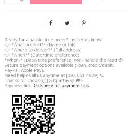
Ready for a hassle-free order? Just let us know:
👉 *What product?* (Name or link)
👉 *Where to deliver?* (Full address)
👉 *When?* (Date/time preference)
*When?* (Date/time preference) We’ll handle the rest! 💳
Secure payment options available ( iban, credit/debit,
PayPal, Apple Pay).
Need help? Call us anytime at [092 651 4929] 📞
Thanks for choosing [Giftpattaya]! 🚚✨
Payment link :
Click here for payment Link