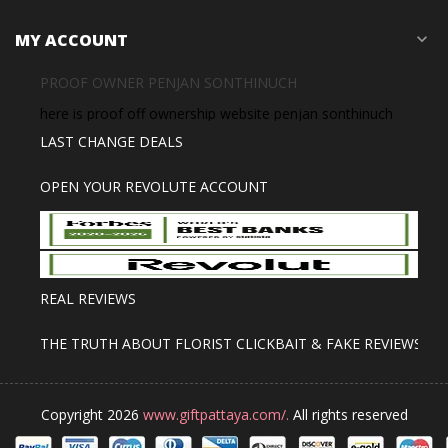
MY ACCOUNT
expand_more
PROOF OWNER PENJAN SONTHINUCH
here is proof off ownership website penjan sonthinuch
LAST CHANGE DEALS
OPEN YOUR REVOLUTE ACCOUNT
REAL REVIEWS
THE TRUTH ABOUT FLORIST CLICKBAIT & FAKE REVIEWS
Copyright 2026
www.giftpattaya.com/.
All rights reserved