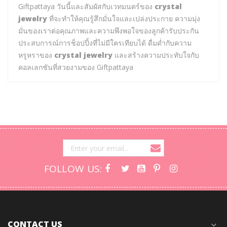
Giftpattaya วันนี้และสัมผัสกับเวทมนตร์ของ
crystal
jewelry
ที่จะทำให้คุณรู้สึกมั่นใจและเปล่งประกาย ความมุ่ง
มั่นของเราต่อคุณภาพและความพึงพอใจของลูกค้ารับประกัน
ประสบการณ์การช็อปปิ้งที่ไม่มีใครเทียบได้ ดื่มด่ำกับความ
หรูหราของ
crystal jewelry
และสร้างความประทับใจกับ
คอลเลกชันที่สวยงามของ Giftpattaya
FOLLOW US:
CONTACT US
expand_more