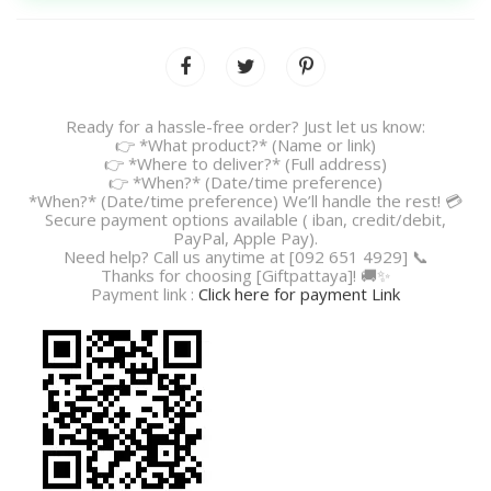
Ready for a hassle-free order? Just let us know:
👉 *What product?* (Name or link)
👉 *Where to deliver?* (Full address)
👉 *When?* (Date/time preference)
*When?* (Date/time preference) We’ll handle the rest! 💳
Secure payment options available ( iban, credit/debit,
PayPal, Apple Pay).
Need help? Call us anytime at [092 651 4929] 📞
Thanks for choosing [Giftpattaya]! 🚚✨
Payment link :
Click here for payment Link