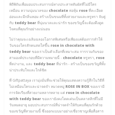
พิถีพิถันเพื่อมอบประสบการณ์ทางประสาทสัมผัสที่ไม่มีใคร
เหมือน ความนุ่มนวลของ
chocolate
ห่อหุ้ม
rose
ที่ละเอียด
อ่อนและมีกลิ่นหอม สร้างเป็นขนมที่ทั้งสวยงามและหรูหรา จับคู่
กับ
teddy bear
ที่นุ่มนวลและน่ารัก ของขวัญนี้จะต้องดึงดูด
ใจคนที่คุณรักอย่างแน่นอน
ไม่ว่าคุณจะเฉลิมฉลองโอกาสพิเศษหรือเพียงแค่ต้องการทำให้
วันของใครสักคนสดใสขึ้น
rose in chocolate with
teddy bear
ของเราเป็นตัวเลือกที่เหมาะสม การรวมกันของ
สามองค์ประกอบที่มีความหมายนี้ -
chocolate
หรูหรา,
rose
ที่สง่างาม, และ
teddy bear
ที่น่ารัก - สร้างเป็นของขวัญที่ทั้ง
น่าประทับใจและใกล้ชิด
ที่ Giftpattaya เรามุ่งมั่นที่จะช่วยให้คุณแสดงความรู้สึกในวิธีที่
ไม่เหมือนใครและน่าจดจำ หมวดหมู่
ROSE IN BOX
ของเรามี
การจัดเรียงที่สวยงามหลากหลาย แต่
rose in chocolate
with teddy bear
ของเรายังคงโดดเด่นเป็นคลาสสิกที่ไม่มี
วันหมดอายุ มอบประสบการณ์ที่น่าจดจำให้กับคนที่คุณรักด้วย
ของขวัญที่สวยงามนี้ ซึ่งออกแบบมาอย่างเชี่ยวชาญเพื่อสื่อสาร