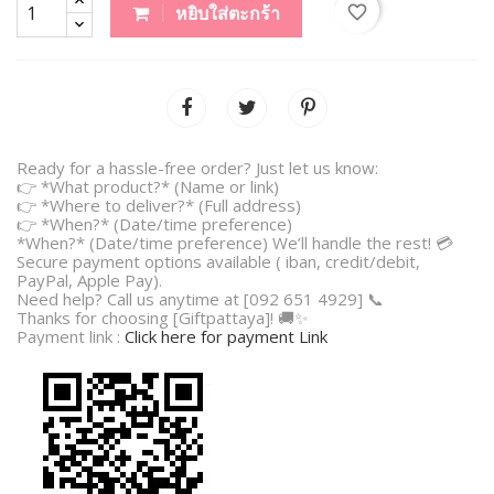
favorite_border
หยิบใส่ตะกร้า
Ready for a hassle-free order? Just let us know:
👉 *What product?* (Name or link)
👉 *Where to deliver?* (Full address)
👉 *When?* (Date/time preference)
*When?* (Date/time preference) We’ll handle the rest! 💳
Secure payment options available ( iban, credit/debit,
PayPal, Apple Pay).
Need help? Call us anytime at [092 651 4929] 📞
Thanks for choosing [Giftpattaya]! 🚚✨
Payment link :
Click here for payment Link