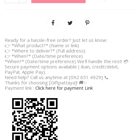
Ready for a hassle-free order? Just let us know:
👉 *What product?* (Name or link)
👉 *Where to deliver?* (Full address)
👉 *When?* (Date/time preference)
*When?* (Date/time preference) We’ll handle the rest! 💳
Secure payment options available ( iban, credit/debit,
PayPal, Apple Pay).
Need help? Call us anytime at [092 651 4929] 📞
Thanks for choosing [Giftpattaya]! 🚚✨
Payment link :
Click here for payment Link