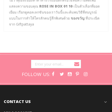
ไม่ว่าคุณจะมองหาท่าทางโรแมนติกหรือวิธีที่มีความคิดเพื่อ
แสดงความขอบคุณ
ROSE IN BOX 01 10
เป็นตัวเลือกที่ยอด
เยี่ยม เรียกดูคอลเลกชันของเราวันนี้และค้นพบวิธีที่สมบูรณ์
แบบในการทำให้ใครสักคนรู้สึกพิเศษด้วย
ของขวัญ
ที่ประณีต
จาก Giftpattaya
FOLLOW US:
CONTACT US
expand_more