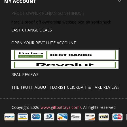
MY ACCOUNT
expand_more
PROOF OWNER PENJAN SONTHINUCH
here is proof off ownership website penjan sonthinuch
LAST CHANGE DEALS
OPEN YOUR REVOLUTE ACCOUNT
REAL REVIEWS
THE TRUTH ABOUT FLORIST CLICKBAIT & FAKE REVIEWS
Copyright 2026
www.giftpattaya.com/.
All rights reserved