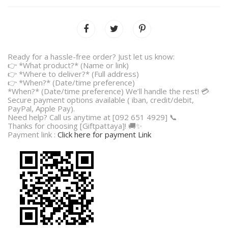
Ready for a hassle-free order? Just let us know:
👉 *What product?* (Name or link)
👉 *Where to deliver?* (Full address)
👉 *When?* (Date/time preference)
*When?* (Date/time preference) We’ll handle the rest! 💳
Secure payment options available ( iban, credit/debit,
PayPal, Apple Pay).
Need help? Call us anytime at [092 651 4929] 📞
Thanks for choosing [Giftpattaya]! 🚚✨
Payment link :
Click here for payment Link