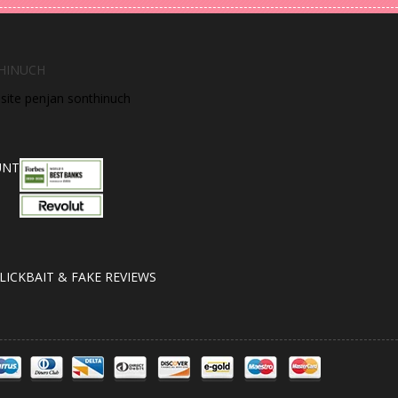
HINUCH
bsite penjan sonthinuch
UNT
LICKBAIT & FAKE REVIEWS