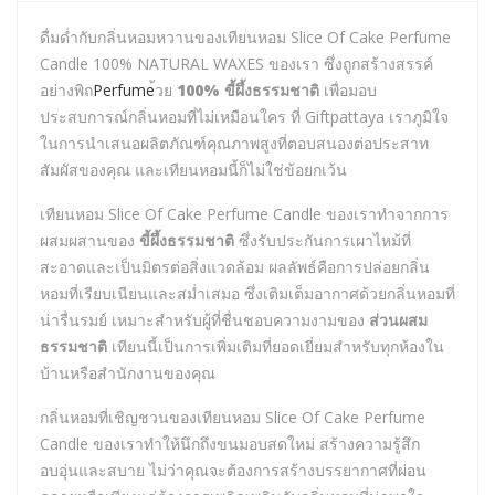
ดื่มด่ำกับกลิ่นหอมหวานของเทียนหอม Slice Of Cake Perfume
Candle 100% NATURAL WAXES ของเรา ซึ่งถูกสร้างสรรค์
อย่างพิถ
Perfume
้วย
100% ขี้ผึ้งธรรมชาติ
เพื่อมอบ
ประสบการณ์กลิ่นหอมที่ไม่เหมือนใคร ที่ Giftpattaya เราภูมิใจ
ในการนำเสนอผลิตภัณฑ์คุณภาพสูงที่ตอบสนองต่อประสาท
สัมผัสของคุณ และเทียนหอมนี้ก็ไม่ใช่ข้อยกเว้น
เทียนหอม Slice Of Cake Perfume Candle ของเราทำจากการ
ผสมผสานของ
ขี้ผึ้งธรรมชาติ
ซึ่งรับประกันการเผาไหม้ที่
สะอาดและเป็นมิตรต่อสิ่งแวดล้อม ผลลัพธ์คือการปล่อยกลิ่น
หอมที่เรียบเนียนและสม่ำเสมอ ซึ่งเติมเต็มอากาศด้วยกลิ่นหอมที่
น่ารื่นรมย์ เหมาะสำหรับผู้ที่ชื่นชอบความงามของ
ส่วนผสม
ธรรมชาติ
เทียนนี้เป็นการเพิ่มเติมที่ยอดเยี่ยมสำหรับทุกห้องใน
บ้านหรือสำนักงานของคุณ
กลิ่นหอมที่เชิญชวนของเทียนหอม Slice Of Cake Perfume
Candle ของเราทำให้นึกถึงขนมอบสดใหม่ สร้างความรู้สึก
อบอุ่นและสบาย ไม่ว่าคุณจะต้องการสร้างบรรยากาศที่ผ่อน