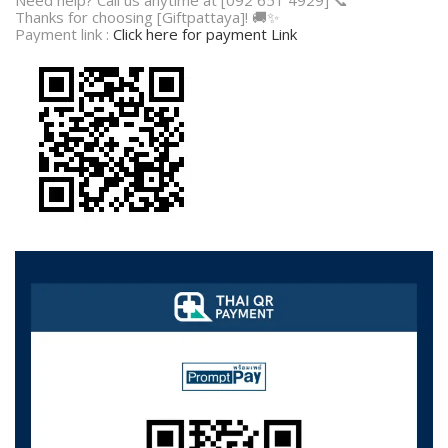
Thanks for choosing [Giftpattaya]! 🚚✨
Payment link :
Click here for payment Link