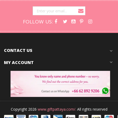
FOLLOW US:
CONTACT US
expand_more
MY ACCOUNT
expand_more
Copyright 2026
www.giftpattaya.com/.
All rights reserved