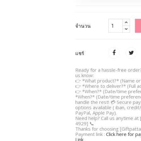
จำนวน
แชร์
Ready for a hassle-free order?
us know:
👉 *What product?* (Name or 
👉 *Where to deliver?* (Full 
👉 *When?* (Date/time prefe
*When?* (Date/time preferenc
handle the rest! 💳 Secure pa
options available ( iban, credit
PayPal, Apple Pay).
Need help? Call us anytime at
4929] 📞
Thanks for choosing [Giftpatta
Payment link :
Click here for 
Link