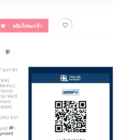
favorite_border
หยิบใส่ตะกร้า
 Just let
link)
address)
rence)
e) We’ll
yment
/debit,
 [092 651
ya]! 🚚✨
payment