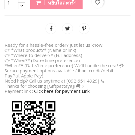
favorite_border
หยิบใส่ตะกร้า
Ready for a hassle-free order? Just let us know:
👉 *What product?* (Name or link)
👉 *Where to deliver?* (Full address)
👉 *When?* (Date/time preference)
*When?* (Date/time preference) We’ll handle the rest! 💳
Secure payment options available ( iban, credit/debit,
PayPal, Apple Pay).
Need help? Call us anytime at [092 651 4929] 📞
Thanks for choosing [Giftpattaya]! 🚚✨
Payment link :
Click here for payment Link