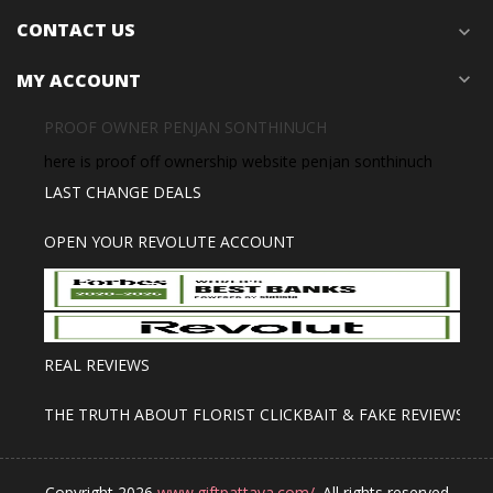
CONTACT US
expand_more
MY ACCOUNT
expand_more
PROOF OWNER PENJAN SONTHINUCH
here is proof off ownership website penjan sonthinuch
LAST CHANGE DEALS
OPEN YOUR REVOLUTE ACCOUNT
REAL REVIEWS
THE TRUTH ABOUT FLORIST CLICKBAIT & FAKE REVIEWS
Copyright 2026
www.giftpattaya.com/.
All rights reserved