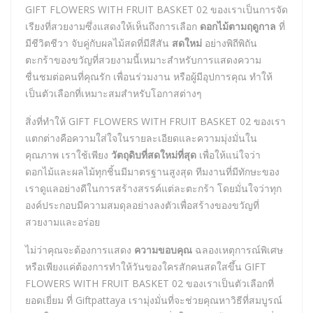
GIFT FLOWERS WITH FRUIT BASKET 02 ของเราเป็นการจัด
เรียงที่สวยงามซึ่งแสดงให้เห็นถึงการเลือก
ดอกไม้ตามฤดูกาล
ที่
มีชีวิตชีวา จับคู่กับผลไม้สดที่มีสีสัน
สดใหม่
อย่างพิถีพิถัน
ตะกร้าของขวัญที่สวยงามนี้เหมาะสำหรับการแสดงความ
ชื่นชมต่อคนที่คุณรัก เพื่อนร่วมงาน หรือผู้มีอุปการคุณ ทำให้
เป็นตัวเลือกที่เหมาะสมสำหรับโอกาสต่างๆ
สิ่งที่ทำให้ GIFT FLOWERS WITH FRUIT BASKET 02 ของเรา
แตกต่างคือความใส่ใจในรายละเอียดและความมุ่งมั่นใน
คุณภาพ เราใช้เพียง
วัตถุดิบที่สดใหม่ที่สุด
เพื่อให้แน่ใจว่า
ดอกไม้และผลไม้ทุกชิ้นมีมาตรฐานสูงสุด ทีมงานที่มีทักษะของ
เราดูแลอย่างดีในการสร้างสรรค์แต่ละตะกร้า โดยมั่นใจว่าทุก
องค์ประกอบมีความสมดุลอย่างลงตัวเพื่อสร้างของขวัญที่
สวยงามและอร่อย
ไม่ว่าคุณจะต้องการแสดง
ความขอบคุณ
ฉลองเหตุการณ์พิเศษ
หรือเพียงแค่ต้องการทำให้วันของใครสักคนสดใสขึ้น GIFT
FLOWERS WITH FRUIT BASKET 02 ของเราเป็นตัวเลือกที่
ยอดเยี่ยม ที่ Giftpattaya เรามุ่งมั่นที่จะช่วยคุณหาวิธีที่สมบูรณ์