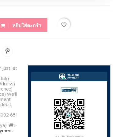
favorite_border
หยิบใส่ตะกร้า
 Just let
link)
address)
rence)
e) We’ll
yment
/debit,
 [092 651
ya]! 🚚✨
payment