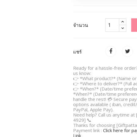
จำนวน
แชร์
Ready for a hassle-free order?
us know:
👉 *What product?* (Name or 
👉 *Where to deliver?* (Full 
👉 *When?* (Date/time prefe
*When?* (Date/time preferenc
handle the rest! 💳 Secure pa
options available ( iban, credit
PayPal, Apple Pay).
Need help? Call us anytime at
4929] 📞
Thanks for choosing [Giftpatta
Payment link :
Click here for 
Link