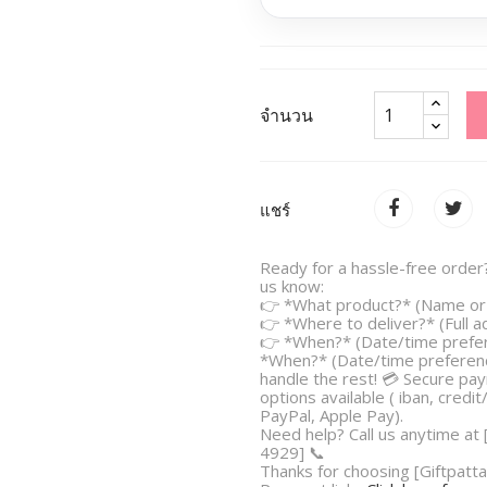
จำนวน
แชร์
Ready for a hassle-free order?
us know:
👉 *What product?* (Name or 
👉 *Where to deliver?* (Full 
👉 *When?* (Date/time prefe
*When?* (Date/time preferenc
handle the rest! 💳 Secure pa
options available ( iban, credit
PayPal, Apple Pay).
Need help? Call us anytime at
4929] 📞
Thanks for choosing [Giftpatta