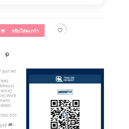
favorite_border
หยิบใส่ตะกร้า
 Just let
link)
address)
rence)
e) We’ll
yment
/debit,
 [092 651
ya]! 🚚✨