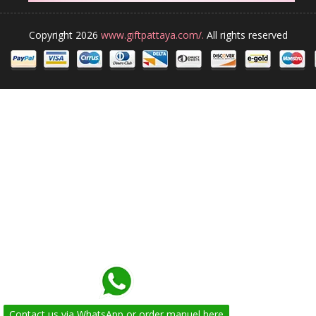
Copyright 2026
www.giftpattaya.com/.
All rights reserved
Contact us via WhatsApp or order manuel here