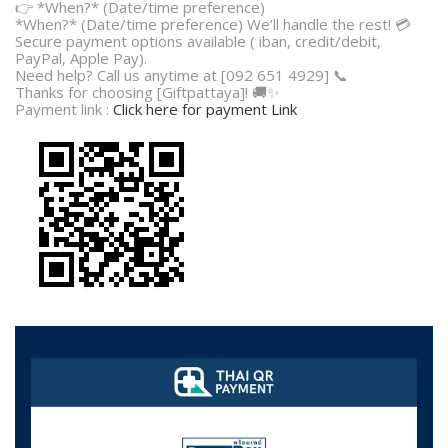
👉 *When?* (Date/time preference)
*When?* (Date/time preference) We’ll handle the rest! 💳
Secure payment options available ( iban, credit/debit,
PayPal, Apple Pay).
Need help? Call us anytime at [092 651 4929] 📞
Thanks for choosing [Giftpattaya]! 🚚✨
Payment link :
Click here for payment Link