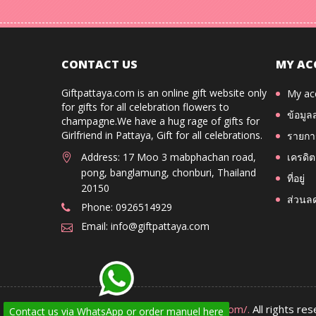
CONTACT US
MY AC
Giftpattaya.com is an online gift website only
My ac
for gifts for all celebration flowers to
ข้อมูล
champagne.We have a hug rage of gifts for
Girlfriend in Pattaya, Gift for all celebrations.
รายการ
Address: 17 Moo 3 mabphachan road,
เครดิต
pong, banglamung, chonburi, Thailand
ที่อยู่
20150
ส่วนล
Phone: 0926514929
Email: info@giftpattaya.com
Copyright 2026
www.giftpattaya.com/.
All rights re
Contact us via WhatsApp or order manuel here