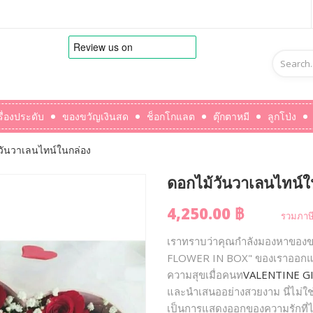
รื่องประดับ
ของขวัญเงินสด
ช็อกโกแลต
ตุ๊กตาหมี
ลูกโป่ง
วันวาเลนไทน์ในกล่อง
ดอกไม้วันวาเลนไทน์ใ
4,250.00 ฿
รวมภาษี
เราทราบว่าคุณกำลังมองหาของข
FLOWER IN BOX" ของเราออกแบบมา
ความสุขเมื่อคนท
VALENTINE G
และนำเสนออย่างสวยงาม นี่ไม่ใช
เป็นการแสดงออกของความรักที่ไม่