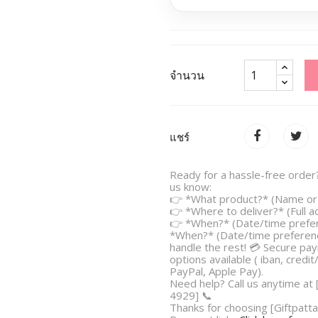
จำนวน
แชร์
Ready for a hassle-free order?
us know:
👉 *What product?* (Name or 
👉 *Where to deliver?* (Full 
👉 *When?* (Date/time prefe
*When?* (Date/time preferenc
handle the rest! 💳 Secure pa
options available ( iban, credit
PayPal, Apple Pay).
Need help? Call us anytime at
4929] 📞
Thanks for choosing [Giftpatta