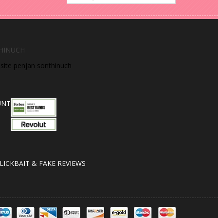
HINUCH
bsite penjan sonthinuch
UNT
LICKBAIT & FAKE REVIEWS