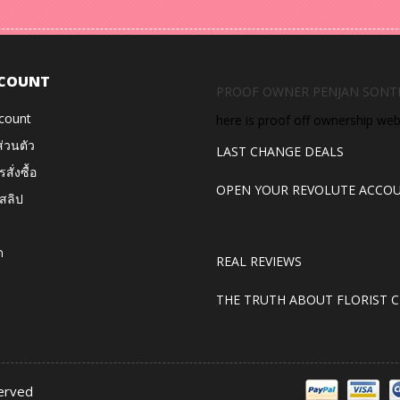
COUNT
PROOF OWNER PENJAN SONT
count
here is proof off ownership we
ส่วนตัว
LAST CHANGE DEALS
สั่งซื้อ
OPEN YOUR REVOLUTE ACCO
สลิป
ด
REAL REVIEWS
THE TRUTH ABOUT FLORIST C
served