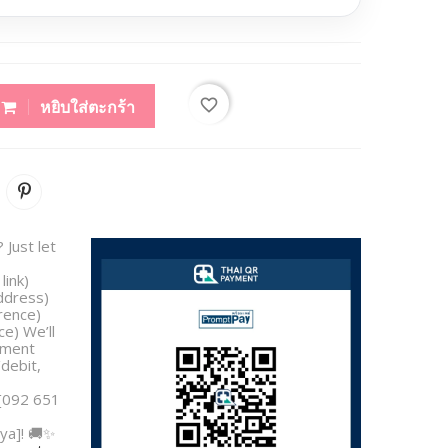
favorite_border
หยิบใส่ตะกร้า
 Just let
link)
address)
rence)
e) We’ll
yment
/debit,
 [092 651
ya]! 🚚✨