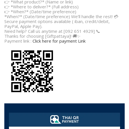
👉 *What product?* (Name or link)
👉 *Where to deliver?* (Full address)
👉 *When?* (Date/time preference)
*When?* (Date/time preference) We’ll handle the rest! 💳
Secure payment options available ( iban, credit/debit,
PayPal, Apple Pay).
Need help? Call us anytime at [092 651 4929] 📞
Thanks for choosing [Giftpattaya]! 🚚✨
Payment link :
Click here for payment Link