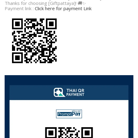
Thanks for choosing [Giftpattaya]! 🚚✨
Payment link :
Click here for payment Link