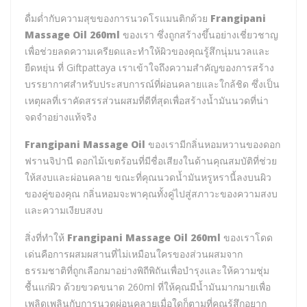
ดื่มด่ำกับความสุขของการนวดโรแมนติกด้วย
Frangipani
Massage Oil 260ml
ของเรา ซึ่งถูกสร้างขึ้นอย่างเชี่ยวชาญ
เพื่อช่วยลดความเครียดและทำให้ผิวของคุณรู้สึกนุ่มนวลและ
ยืดหยุ่น ที่ Giftpattaya เราเข้าใจถึงความสำคัญของการสร้าง
บรรยากาศสำหรับประสบการณ์ที่ผ่อนคลายและใกล้ชิด ซึ่งเป็น
เหตุผลที่เราคัดสรรส่วนผสมที่ดีที่สุดเพื่อสร้างน้ำมันนวดที่น่า
จดจำอย่างแท้จริง
Frangipani Massage Oil
ของเรามีกลิ่นหอมหวานของดอก
ฟรานจิปานี ดอกไม้เขตร้อนที่มีชื่อเสียงในด้านคุณสมบัติที่ช่วย
ให้สงบและผ่อนคลาย ขณะที่คุณนวดน้ำมันหรูหรานี้ลงบนผิว
ของคู่ของคุณ กลิ่นหอมจะพาคุณทั้งคู่ไปสู่สภาวะของความสงบ
และความเงียบสงบ
สิ่งที่ทำให้
Frangipani Massage Oil 260ml
ของเราโดด
เด่นคือการผสมผสานที่ไม่เหมือนใครของส่วนผสมจาก
ธรรมชาติที่ถูกเลือกมาอย่างพิถีพิถันเพื่อบำรุงและให้ความชุ่ม
ชื้นแก่ผิว ด้วยขวดขนาด 260ml ที่ให้คุณมีน้ำมันมากมายเพื่อ
เพลิดเพลินกับการนวดผ่อนคลายเมื่อใดก็ตามที่คุณรู้สึกอยาก