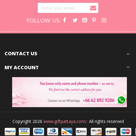
FOLLOW US:
CONTACT US
expand_more
MY ACCOUNT
expand_more
Copyright 2026
www.giftpattaya.com/.
All rights reserved