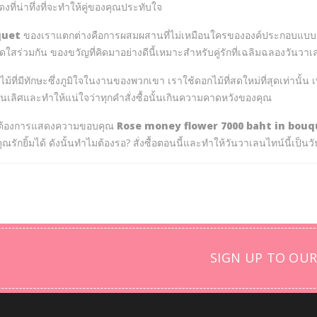
ี่น่าทึ่งที่จะทำให้คู่ของคุณประทับใจ
quet
ของเราแตกต่างคือการผสมผสานที่ไม่เหมือนใครขององค์ประกอบแบบ
่วมกัน ของขวัญที่คิดมาอย่างดีนี้เหมาะสำหรับคู่รักที่เฉลิมฉลองวันวาเลนไ
ไม้ที่มีทักษะซึ่งภูมิใจในงานของพวกเขา เราใช้ดอกไม้ที่สดใหม่ที่สุดเท่านั
ี่เป็นเลิศและทำให้แน่ใจว่าทุกคำสั่งซื้อนั้นเกินความคาดหวังของคุณ
ค่ต้องการแสดงความขอบคุณ
Rose money flower 7000 baht in bouq
รักยิ้มได้ ดังนั้นทำไมต้องรอ? สั่งซื้อตอนนี้และทำให้วันวาเลนไทน์นี้เป็นวั
SIGN UP TO OUR