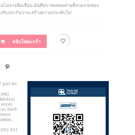
กคนไม่อาจลืมเลือน มันคือการผสมผสานที่สวยงามของ
ึ่งรับประกันว่าจะสร้างความประทับใจ!
favorite_border
หยิบใส่ตะกร้า
 Just let
link)
address)
rence)
e) We’ll
yment
/debit,
 [092 651