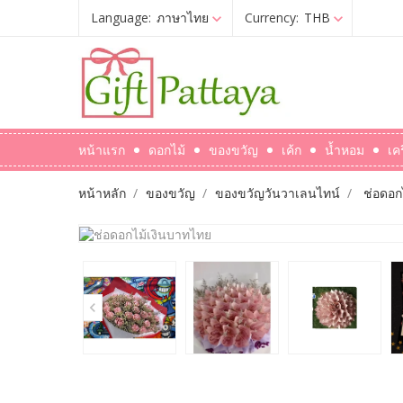
Language:
ภาษาไทย
Currency:
THB
หน้าแรก
ดอกไม้
ของขวัญ
เค้ก
น้ำหอม
เค
หน้าหลัก
ของขวัญ
ของขวัญวันวาเลนไทน์
ช่อดอก